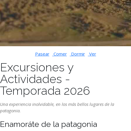
Pasear
Comer
Dormir
Ver
Excursiones y
Actividades -
Temporada 2026
Una experiencia inolvidable, en los más bellos lugares de la
patagonia.
Enamoráte de la patagonia