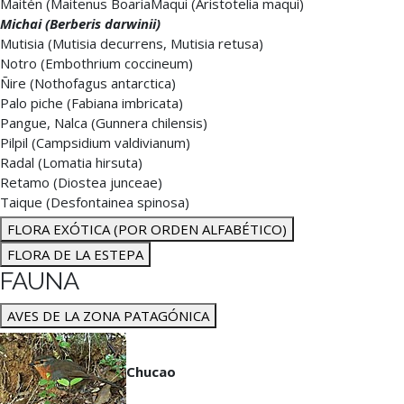
Maitén (Maitenus BoariaMaqui (Aristotelia maqui)
Michai (Berberis darwinii)
Mutisia (Mutisia decurrens, Mutisia retusa)
Notro (Embothrium coccineum)
Ñire (Nothofagus antarctica)
Palo piche (Fabiana imbricata)
Pangue, Nalca (Gunnera chilensis)
Pilpil (Campsidium valdivianum)
Radal (Lomatia hirsuta)
Retamo (Diostea junceae)
Taique (Desfontainea spinosa)
FLORA EXÓTICA (POR ORDEN ALFABÉTICO)
FLORA DE LA ESTEPA
FAUNA
AVES DE LA ZONA PATAGÓNICA
Chucao