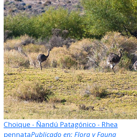
Choique - Ñandú Patagónico - Rhea
pennata
Publicado en:
Flora y Fauna