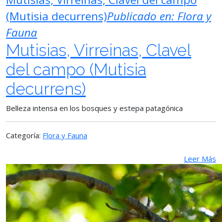
(Mutisia decurrens)
Publicado en:
Flora y
Fauna
Mutisias, Virreinas, Clavel
del campo (Mutisia
decurrens)
Belleza intensa en los bosques y estepa patagónica
Categoría:
Flora y Fauna
Leer Más