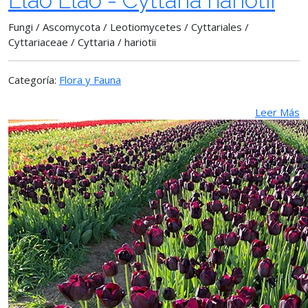
Llao Llao - Cyttaria hariotii
Fungi / Ascomycota / Leotiomycetes / Cyttariales /
Cyttariaceae / Cyttaria / hariotii
Categoría:
Flora y Fauna
Leer Más