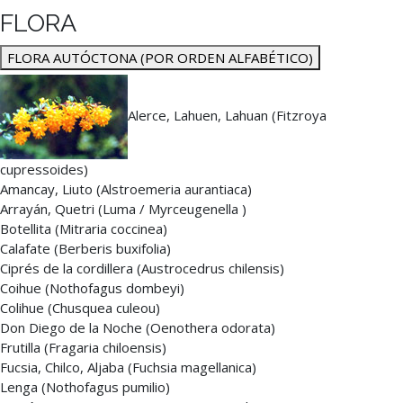
FLORA
FLORA AUTÓCTONA (POR ORDEN ALFABÉTICO)
Alerce, Lahuen, Lahuan (Fitzroya
cupressoides)
Amancay, Liuto (Alstroemeria aurantiaca)
Arrayán, Quetri (Luma / Myrceugenella )
Botellita (Mitraria coccinea)
Calafate (Berberis buxifolia)
Ciprés de la cordillera (Austrocedrus chilensis)
Coihue (Nothofagus dombeyi)
Colihue (Chusquea culeou)
Don Diego de la Noche (Oenothera odorata)
Frutilla (Fragaria chiloensis)
Fucsia, Chilco, Aljaba (Fuchsia magellanica)
Lenga (Nothofagus pumilio)