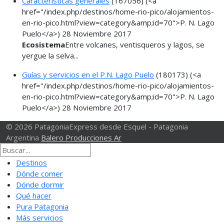
Características generales
(167056)
(<a
href="/index.php/destinos/home-rio-pico/alojamientos-
en-rio-pico.html?view=category&amp;id=70">P. N. Lago
Puelo</a>)
28 Noviembre 2017
Ecosistema
Entre volcanes, ventisqueros y lagos, se
yergue la selva...
Guías y servicios en el P.N. Lago Puelo
(180173)
(<a
href="/index.php/destinos/home-rio-pico/alojamientos-
en-rio-pico.html?view=category&amp;id=70">P. N. Lago
Puelo</a>)
28 Noviembre 2017
© 2026 PatagoniaExpress desde Esquel - Patagonia
Argentina
Balero Producciones Ar
Destinos
Dónde comer
Dónde dormir
Qué hacer
Pura Patagonia
Más servicios