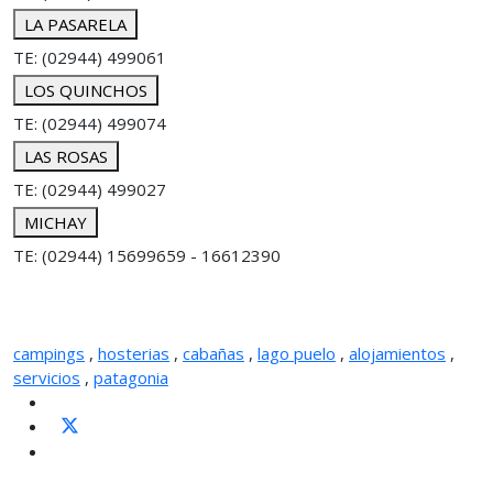
LA PASARELA
TE: (02944) 499061
LOS QUINCHOS
TE: (02944) 499074
LAS ROSAS
TE: (02944) 499027
MICHAY
TE: (02944) 15699659 - 16612390
campings
,
hosterias
,
cabañas
,
lago puelo
,
alojamientos
,
servicios
,
patagonia