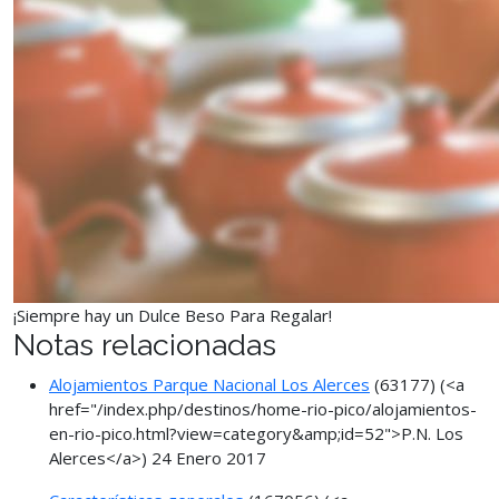
¡Siempre hay un Dulce Beso Para Regalar!
Notas relacionadas
Alojamientos Parque Nacional Los Alerces
(63177)
(<a
href="/index.php/destinos/home-rio-pico/alojamientos-
en-rio-pico.html?view=category&amp;id=52">P.N. Los
Alerces</a>)
24 Enero 2017