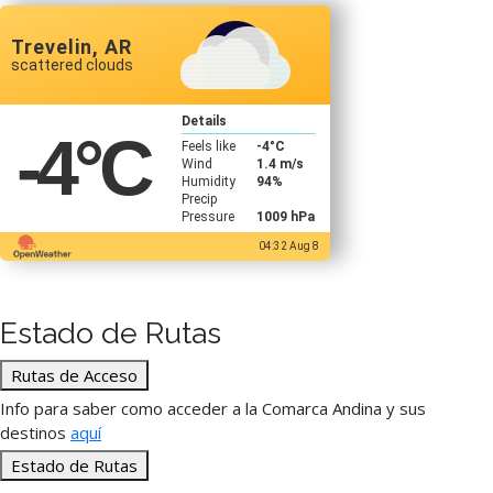
Trevelin, AR
scattered clouds
Details
-4
°C
Feels like
-4
°C
Wind
1.4 m/s
Humidity
94%
Precip
Pressure
1009 hPa
04:32 Aug 8
Estado de Rutas
Rutas de Acceso
Info para saber como acceder a la Comarca Andina y sus
destinos
aquí
Estado de Rutas