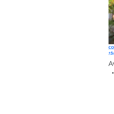
CO
+5
A