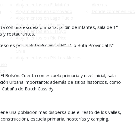
én
Alojamientos en El Maitén
Alerces
n
Alojamientos en Corcovado
Dónde comer en Futa
Alojamientos en Lago Puelo
ado
Alojamientos en Epuyén
ta con una escuela primaria, jardín de infantes, sala de 1°
do
Alojamientos en El Hoyo
es y restaurantes.
Alojamientos en Río Pico
Alojamientos en Futaleufú -
cceso es por la Ruta Provincial Nº 71 o Ruta Provincial Nº
Chile
Alojamientos en PN Los Alerces
uelo
elo
l Bolsón. Cuenta con escuela primaria y nivel inicial, sala
ación urbana importante; además de sitios históricos, como
la Cabaña de Butch Cassidy.
 tiene una población más dispersa que el resto de los valles,
 construcción), escuela primaria, hosterías y camping.