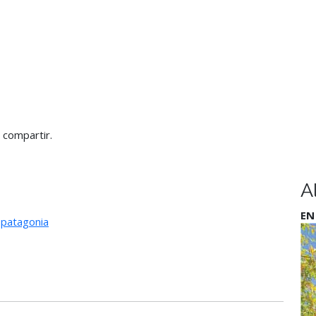
 compartir.
A
EN
,
patagonia