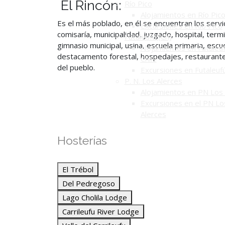
El Rincón:
Río Pico
Alojamientos en Río Pic
Es el más poblado, en él se encuentran los servi
Excursiones en Río Pico
comisaría, municipalidad, juzgado, hospital, term
Futaleufú (Ch)
gimnasio municipal, usina, escuela primaria, escue
Alojamientos en Futaleuf
destacamento forestal, hospedajes, restaurantes,
Chile
del pueblo.
Excursiones en Futaleuf
P. N. Los Alerces
Alojamientos en PN Los 
Excursiones en el PN Lo
Alerces
Hosterías
El Trébol
Del Pedregoso
Lago Cholila Lodge
Carrileufu River Lodge