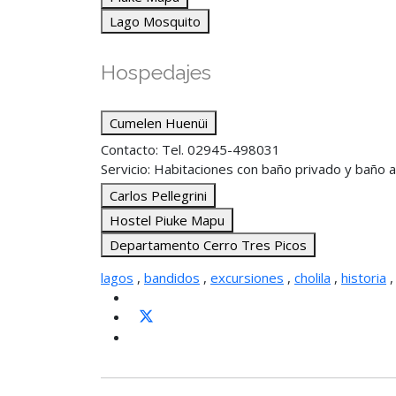
Lago Mosquito
Hospedajes
Cumelen Huenüi
Contacto: Tel. 02945-498031
Servicio: Habitaciones con baño privado y baño a
Carlos Pellegrini
Hostel Piuke Mapu
Departamento Cerro Tres Picos
lagos
,
bandidos
,
excursiones
,
cholila
,
historia