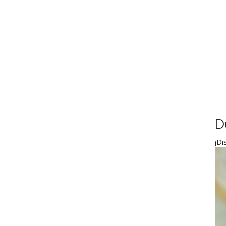
D
¡Di