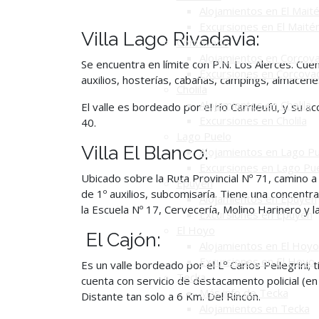
Alojamientos en El Mait
Excursiones en El Maité
Villa Lago Rivadavia:
Corcovado
Alojamientos en Corcov
Se encuentra en límite con P.N. Los Alerces. Cuen
Excursiones en Corcova
auxilios, hosterías, cabañas, campings, almacen
Cholila
Alojamientos en Cholila
El valle es bordeado por el río Carrileufú, y su a
Excursiones en Cholila
40.
Lago Puelo
Villa El Blanco:
Alojamientos en Lago P
Excursiones en Lago Pu
Ubicado sobre la Ruta Provincial Nº 71, camino a E
Epuyén
de 1º auxilios, subcomisaría. Tiene una concentr
Alojamientos en Epuyén
la Escuela Nº 17, Cervecería, Molino Harinero y 
Excursiones en Epuyén
El Hoyo
El Cajón:
Alojamientos en El Hoyo
Excursiones en El Hoyo
Es un valle bordeado por el Lº Carlos Pellegrini;
Tecka
cuenta con servicio de destacamento policial (en
Más info de Tecka
Distante tan solo a 6 Km. Del Rincón.
Alojamientos en Tecka