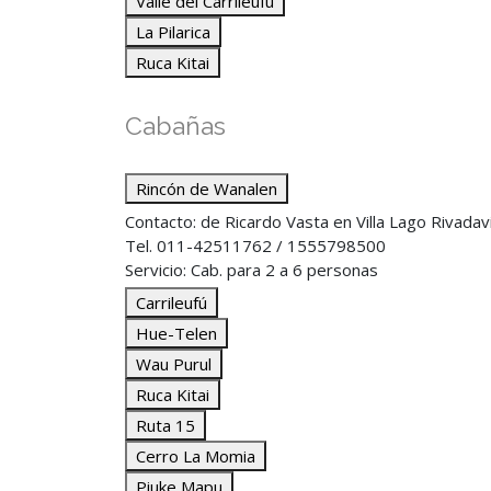
Valle del Carrileufu
La Pilarica
Ruca Kitai
Cabañas
Rincón de Wanalen
Contacto: de Ricardo Vasta en Villa Lago Rivadav
Tel. 011-42511762 / 1555798500
Servicio: Cab. para 2 a 6 personas
Carrileufú
Hue-Telen
Wau Purul
Ruca Kitai
Ruta 15
Cerro La Momia
Piuke Mapu