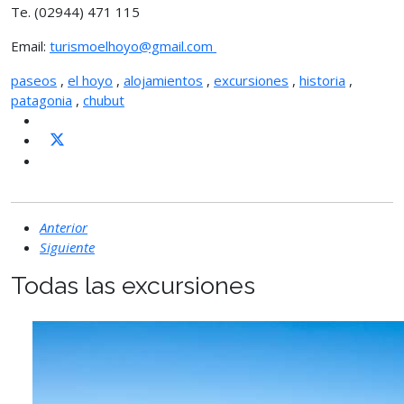
Te. (02944) 471 115
Email:
turismoelhoyo@gmail.com
paseos
,
el hoyo
,
alojamientos
,
excursiones
,
historia
,
patagonia
,
chubut
Anterior
Siguiente
Todas las excursiones