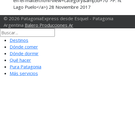
en-el-maiten.html?view=category&amp;id=70">P. N.
Lago Puelo</a>)
28 Noviembre 2017
© 2026 PatagoniaExpress desde Esquel - Patagonia
Argentina
Balero Producciones Ar
Destinos
Dónde comer
Dónde dormir
Qué hacer
Pura Patagonia
Más servicios