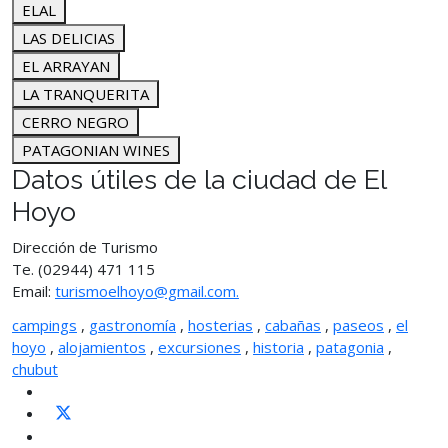
ELAL
LAS DELICIAS
EL ARRAYAN
LA TRANQUERITA
CERRO NEGRO
PATAGONIAN WINES
Datos útiles de la ciudad de El
Hoyo
Dirección de Turismo
Te. (02944) 471 115
Email:
turismoelhoyo@gmail.com.
campings
,
gastronomía
,
hosterias
,
cabañas
,
paseos
,
el
hoyo
,
alojamientos
,
excursiones
,
historia
,
patagonia
,
chubut