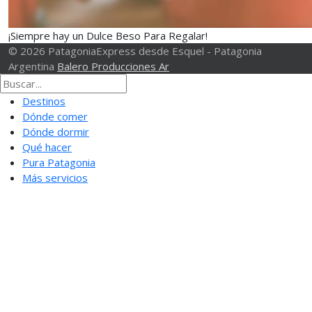
¡Siempre hay un Dulce Beso Para Regalar!
© 2026 PatagoniaExpress desde Esquel - Patagonia
Argentina
Balero Producciones Ar
Destinos
Dónde comer
Dónde dormir
Qué hacer
Pura Patagonia
Más servicios