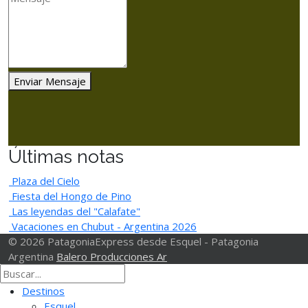
Enviar Mensaje
Últimas notas
Plaza del Cielo
Fiesta del Hongo de Pino
Las leyendas del "Calafate"
Vacaciones en Chubut - Argentina 2026
© 2026 PatagoniaExpress desde Esquel - Patagonia
Argentina
Balero Producciones Ar
Destinos
Esquel