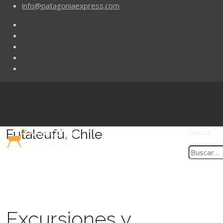
info@patagoniaexpress.com
Futaleufú, Chile
Buscar
Excursiones y