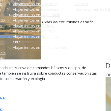
én
Alojamientos en El Maitén
Alerces
n
Alojamientos en Corcovado
Dónde comer en Futa
Alojamientos en Lago Puelo
ado
Alojamientos en Epuyén
Todas las excursiones estarán
do
Alojamientos en El Hoyo
Alojamientos en Río Pico
Alojamientos en Futaleufú -
Chile
Alojamientos en PN Los Alerces
uelo
elo
D
arla instructiva de comandos básicos y equipo, de
a también se instruirá sobre conductas conservacionistas
¡Di
de conservación y ecología.
RA"
A"