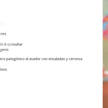
o
ú -
rres
ú
de 8 consultar
Alerces
igerio
s
ro patagónico al asador con ensaladas y cerveza
énos