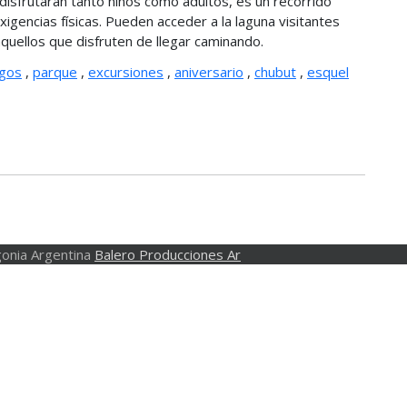
 disfrutarán tanto niños como adultos, es un recorrido
igencias físicas. Pueden acceder a la laguna visitantes
uellos que disfruten de llegar caminando.
agos
,
parque
,
excursiones
,
aniversario
,
chubut
,
esquel
onia Argentina
Balero Producciones Ar