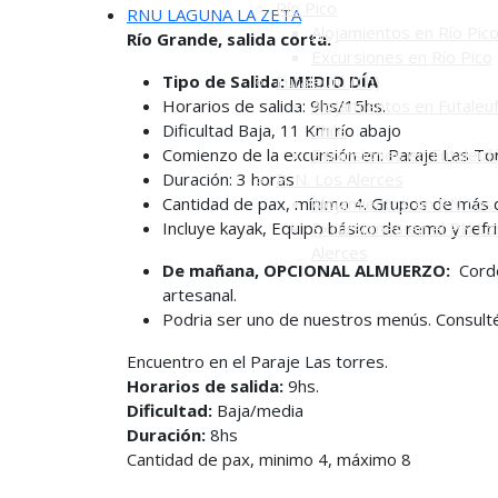
Río Pico
RNU LAGUNA LA ZETA
Alojamientos en Río Pic
Río Grande, salida corta.
Excursiones en Río Pico
Tipo de Salida: MEDIO DÍA
Futaleufú (Ch)
Horarios de salida: 9hs/15hs.
Alojamientos en Futaleuf
Dificultad Baja, 11 Km río abajo
Chile
Comienzo de la excursión en: Paraje Las To
Excursiones en Futaleuf
Duración: 3 horas
P. N. Los Alerces
Cantidad de pax, mínimo 4. Grupos de más 
Alojamientos en PN Los 
Incluye kayak, Equipo básico de remo y refr
Excursiones en el PN Lo
Alerces
De mañana, OPCIONAL ALMUERZO:
Corde
artesanal.
Podria ser uno de nuestros menús. Consult
Encuentro en el Paraje Las torres.
Horarios de salida:
9hs.
Dificultad:
Baja/media
Duración:
8hs
Cantidad de pax, minimo 4, máximo 8