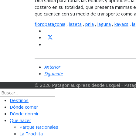
Una salida para todas las edades y aptitudes, la
costero en su totalidad, que presenta minimas ex
que cuenten con su medio de transporte como aq
fjordpatagonia
,
lazeta
,
pnla
,
laguna
,
kayacs
,
l
Anterior
Siguiente
© 2026 PatagoniaExpress desde Esquel - Patag
Destinos
Dónde comer
Dónde dormir
Qué hacer
Parque Nacionales
La Trochita