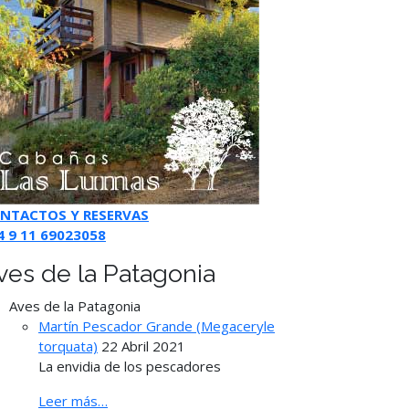
NTACTOS Y RESERVAS
4 9 11 69023058
ves de la Patagonia
Aves de la Patagonia
Martín Pescador Grande (Megaceryle
torquata)
22 Abril 2021
La envidia de los pescadores
Leer más…