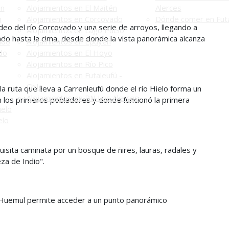
én
Alojamientos en El Maitén
Alerces
n
Alojamientos en Corcovado
Dónde comer en Futa
eo del río Corcovado y una serie de arroyos, llegando a
Alojamientos en Lago Puelo
ndo hasta la cima, desde donde la vista panorámica alcanza
ado
Alojamientos en Epuyén
.
do
Alojamientos en El Hoyo
Alojamientos en Río Pico
Alojamientos en Futaleufú -
Chile
a ruta que lleva a Carrenleufú donde el río Hielo forma un
Alojamientos en PN Los Alerces
n los primeros pobladores y donde funcionó la primera
uelo
elo
uisita caminata por un bosque de ñires, lauras, radales y
eza de Indio".
 Huemul permite acceder a un punto panorámico