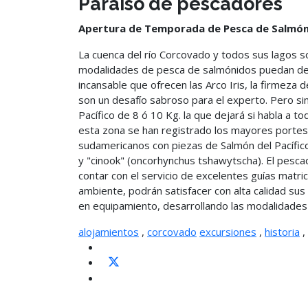
Paraíso de pescadores
Apertura de Temporada de Pesca de Salmón 
La cuenca del río Corcovado y todos sus lagos so
modalidades de pesca de salmónidos puedan dele
incansable que ofrecen las Arco Iris, la firmeza 
son un desafío sabroso para el experto. Pero si
Pacífico de 8 ó 10 Kg. la que dejará si habla a 
esta zona se han registrado los mayores portes e
sudamericanos con piezas de Salmón del Pacífico
y "cinook" (oncorhynchus tshawytscha). El pesc
contar con el servicio de excelentes guías matric
ambiente, podrán satisfacer con alta calidad su
en equipamiento, desarrollando las modalidades
alojamientos
,
corcovado
excursiones
,
historia
,