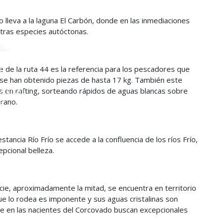
o
o lleva a la laguna El Carbón, donde en las inmediaciones
 otras especies autóctonas.
ú -
e de la ruta 44 es la referencia para los pescadores que
ú
e se han obtenido piezas de hasta 17 kg. También este
as en rafting, sorteando rápidos de aguas blancas sobre
Alerces
erano.
s
estancia Río Frío se accede a la confluencia de los ríos Frío,
pcional belleza.
cie, aproximadamente la mitad, se encuentra en territorio
ue lo rodea es imponente y sus aguas cristalinas son
e en las nacientes del Corcovado buscan excepcionales