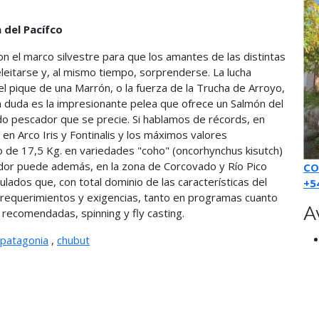
del Pacífco
n el marco silvestre para que los amantes de las distintas
itarse y, al mismo tiempo, sorprenderse. La lucha
del pique de una Marrón, o la fuerza de la Trucha de Arroyo,
n duda es la impresionante pelea que ofrece un Salmón del
todo pescador que se precie. Si hablamos de récords, en
n Arco Iris y Fontinalis y los máximos valores
 de 17,5 Kg. en variedades "coho" (oncorhynchus kisutch)
ador puede además, en la zona de Corcovado y Río Pico
CO
ulados que, con total dominio de las características del
+5
s requerimientos y exigencias, tanto en programas cuanto
A
 recomendadas, spinning y fly casting.
patagonia
,
chubut