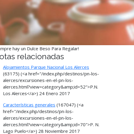
empre hay un Dulce Beso Para Regalar!
otas relacionadas
Alojamientos Parque Nacional Los Alerces
(63175)
(<a href="/index.php/destinos/pn-los-
alerces/excursiones-en-el-pn-los-
alerces.html?view=category&amp;id=52">P.N.
Los Alerces</a>)
24 Enero 2017
Características generales
(167047)
(<a
href="/index.php/destinos/pn-los-
alerces/excursiones-en-el-pn-los-
alerces.html?view=category&amp;id=70">P. N.
Lago Puelo</a>)
28 Noviembre 2017