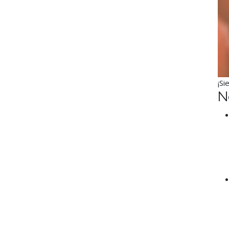
¡Si
N