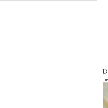
D
¡Di