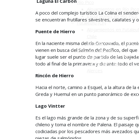
Laguna El Carbón
Río Pico
Alojamientos en Río Pic
A poco del complejo turístico La Colina el sender
Excursiones en Río Pico
se encuentran frutillares silvestres, calafates y
Futaleufú (Ch)
Alojamientos en Futaleuf
Puente de Hierro
Chile
En la naciente misma del río Corcovado, el puent
Excursiones en Futaleuf
vienen en busca del Salmón del Pacífico, del qu
P. N. Los Alerces
lugar suele ser el punto de partida de las bajad
Alojamientos en PN Los 
todo al final de la primavera y durante todo el v
Excursiones en el PN Lo
Alerces
Rincón de Hierro
Hacia el norte, camino a Esquel, a la altura de la 
Greda y Huemul en un punto panorámico de exce
Lago Vintter
Es el lago más grande de la zona y de su superfi
chileno y toma el nombre de Palena. El paisaje q
codiciadas por los pescadores más avezados qu
piezas de salmónidos.