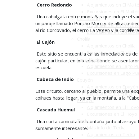
Cerro Redondo
Alojamientos en El Mait
Excursiones en El Maité
Una cabalgata entre montañas que incluye el vad
Corcovado
un paraje llamado Poncho Moro y de allí accedie
Alojamientos en Corcov
al río Corcovado, el cerro La Virgen y la cordillera
Excursiones en Corcova
Cholila
El Cajón
Alojamientos en Cholila
Excursiones en Cholila
Este sitio se encuentra en las inmediaciones de l
Lago Puelo
cajón particular, en una zona donde se asentaro
Alojamientos en Lago P
escuela.
Excursiones en Lago Pu
Cabeza de Indio
Epuyén
Alojamientos en Epuyén
Este circuito, cercano al pueblo, permite una exq
Excursiones en Epuyén
coihues hasta llegar, ya en la montaña, a la "Cab
El Hoyo
Alojamientos en El Hoyo
Cascada Huemul
Excursiones en El Hoyo
Tecka
Una corta caminata de montaña junto al arroyo
Más info de Tecka
sumamente interesante.
Alojamientos en Tecka