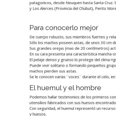
patagonicos, desde Neuquen hasta Santa Cruz. S
y Los Alerces (Provincia del Chubut), Perito Mor
Para conocerlo mejor
De cuerpo robusto, sus miembros fuertes y rela
Sólo los machos poseen astas, de unos 30 cm de 
Sus grandes orejas (mas de 20 centímetros) act
En su cara presenta una característica mancha os
El pelaje denso y grueso lo protege del clima ri
Puede vivir solitario o formando pequeños grupos
machos pierden sus astas.
Se le conocen varias ¨voces¨ durante el celo, en 
El huemul y el hombre
Podemos hallar testimonios de los primeros cont
utensilios fabricados con sus huesos encontrad
Con seguridad, el huemul representó un recurso
y huesos.