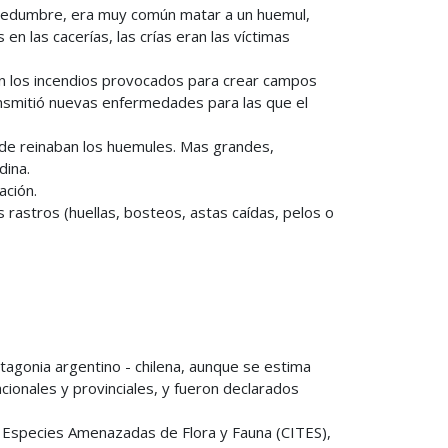
nsedumbre, era muy común matar a un huemul,
n las cacerías, las crías eran las víctimas
on los incendios provocados para crear campos
ansmitió nuevas enfermedades para las que el
onde reinaban los huemules. Mas grandes,
dina.
ación.
 rastros (huellas, bosteos, astas caídas, pelos o
atagonia argentino - chilena, aunque se estima
cionales y provinciales, y fueron declarados
e Especies Amenazadas de Flora y Fauna (CITES),