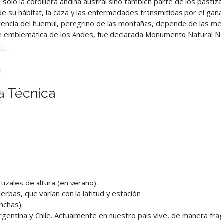
olo la cordillera andina austral sino también parte de los pastiza
 de su hábitat, la caza y las enfermedades transmitidas por el g
o
vivencia del huemul, peregrino de las montañas, depende de las m
 emblemática de los Andes, fue declarada Monumento Natural Nac
ú -
ú
a Técnica
Alerces
s
tizales de altura (en verano)
erbas, que varían con la latitud y estación
nchas).
Argentina y Chile. Actualmente en nuestro país vive, de manera fr