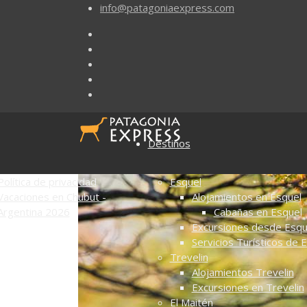
info@patagoniaexpress.com
Destinos
Política de privacidad
Esquel
Vacaciones en Chubut -
Alojamientos en Esquel
Argentina 2026
Cabañas en Esquel
Excursiones desde Esqu
Servicios Turísticos de 
Trevelin
Alojamientos Trevelin
Excursiones en Trevelin
El Maitén