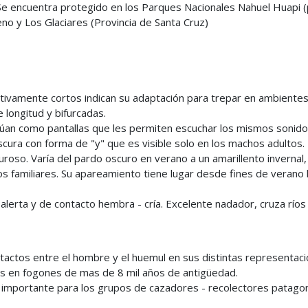
e encuentra protegido en los Parques Nacionales Nahuel Huapi (
eno y Los Glaciares (Provincia de Santa Cruz)
tivamente cortos indican su adaptación para trepar en ambiente
longitud y bifurcadas.
úan como pantallas que les permiten escuchar los mismos sonid
cura con forma de "y" que es visible solo en los machos adultos.
guroso. Varía del pardo oscuro en verano a un amarillento invernal
 familiares. Su apareamiento tiene lugar desde fines de verano ha
alerta y de contacto hembra - cría. Excelente nadador, cruza ríos y
actos entre el hombre y el huemul en sus distintas representaci
os en fogones de mas de 8 mil años de antigüedad.
 importante para los grupos de cazadores - recolectores patagon