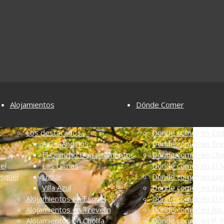
Alojamientos
Dónde Comer
Los destacados...
Dónde comer en Esq
Aires Andinos
Dónde comer en Tre
El Quincho Departamentos
Dónde comer en Chol
el
Las Lumas
Dónde comer en El M
Esquel
Lizkar
Dónde comer en Lag
Villa Azul
Dónde comer en Ep
Alojamientos en Esquel
Dónde comer en El 
Alojamientos en Trevelin
Dónde comer en Río 
Alojamientos en Cholila
Dónde comer en P. N