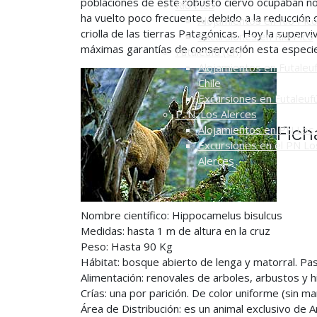
poblaciones de este robusto ciervo ocupaban no s
Río Pico
ha vuelto poco frecuente, debido a la reducción
Alojamientos en Río Pic
criolla de las tierras Patagónicas. Hoy la super
Excursiones en Río Pico
máximas garantías de conservación esta especie
Futaleufú (Ch)
Alojamientos en Futaleuf
Chile
Excursiones en Futaleuf
P. N. Los Alerces
Fich
Alojamientos en PN Los 
Excursiones en el PN Lo
Alerces
Nombre científico: Hippocamelus bisulcus
Medidas: hasta 1 m de altura en la cruz
Peso: Hasta 90 Kg
Hábitat: bosque abierto de lenga y matorral. Pas
Alimentación: renovales de arboles, arbustos y hi
Crías: una por parición. De color uniforme (sin ma
Área de Distribución: es un animal exclusivo de 