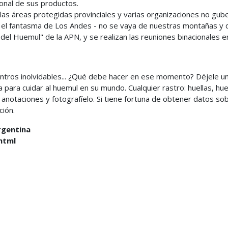
ional de sus productos.
las áreas protegidas provinciales y varias organizaciones no gub
 - el fantasma de Los Andes - no se vaya de nuestras montañas y 
el Huemul" de la APN, y se realizan las reuniones binacionales en
entros inolvidables... ¿Qué debe hacer en ese momento? Déjele u
 para cuidar al huemul en su mundo. Cualquier rastro: huellas, hu
anotaciones y fotografíelo. Si tiene fortuna de obtener datos sob
ión.
rgentina
html