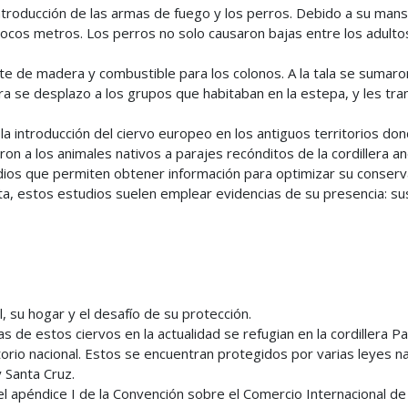
troducción de las armas de fuego y los perros. Debido a su ma
ocos metros. Los perros no solo causaron bajas entre los adultos e
te de madera y combustible para los colonos. A la tala se sumar
ra se desplazo a los grupos que habitaban en la estepa, y les tr
 la introducción del ciervo europeo en los antiguos territorios d
ron a los animales nativos a parajes recónditos de la cordillera an
dios que permiten obtener información para optimizar su conserv
ta, estos estudios suelen emplear evidencias de su presencia: sus
 su hogar y el desafío de su protección.
 de estos ciervos en la actualidad se refugian en la cordillera P
rio nacional. Estos se encuentran protegidos por varias leyes na
 Santa Cruz.
l apéndice I de la Convención sobre el Comercio Internacional d