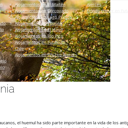
én
Alojamientos en El Maitén
Alerces
n
Alojamientos en Corcovado
Dónde comer en Futa
Alojamientos en Lago Puelo
ado
Alojamientos en Epuyén
do
Alojamientos en El Hoyo
Alojamientos en Río Pico
Alojamientos en Futaleufú -
Chile
Alojamientos en PN Los Alerces
uelo
elo
nia
ucanos, el huemul ha sido parte importante en la vida de los anti