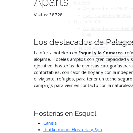
Aparts
Río Pico
Alojamientos en Río Pic
Visitas: 38728
Excursiones en Río Pico
Futaleufú (Ch)
Alojamientos en Futaleuf
Chile
Los destacados de Patago
Excursiones en Futaleuf
P. N. Los Alerces
La oferta hotelera en
Esquel y la Comarca
, reú
Alojamientos en PN Los 
alojarse. Hoteles amplios con gran capacidad y 
Excursiones en el PN Lo
ejecutivo, hosterías de diversas categorías pa
Alerces
confortables, con calor de hogar y con la indepe
el viajante, refugios, para tener un techo seguro
campings para vivir en contacto con la naturaleza
Hosterías en Esquel
Canela
Ibai ko mendi Hostería y Spa