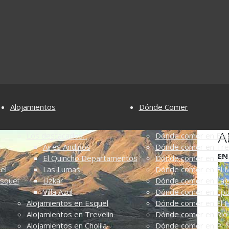
Alojamientos
Dónde Comer
A
Los destacados...
Dónde comer en Esq
Aires Andinos
Dónde comer en Tre
EN
El Quincho Departamentos
Dónde comer en Chol
el
Las Lumas
Dónde comer en El M
Esquel
Lizkar
Dónde comer en Lag
Villa Azul
Dónde comer en Ep
Alojamientos en Esquel
Dónde comer en El 
Alojamientos en Trevelin
Dónde comer en Río 
Alojamientos en Cholila
Dónde comer en P. N