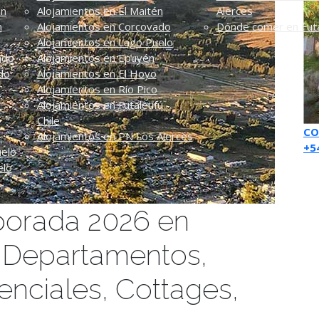
én
Alojamientos en El Maitén
Alerces
n
Alojamientos en Corcovado
Dónde comer en Futa
Alojamientos en Lago Puelo
ado
Alojamientos en Epuyén
do
Alojamientos en El Hoyo
Alojamientos en Río Pico
Alojamientos en Futaleufú -
Chile
CO
Alojamientos en PN Los Alerces
+5
uelo
elo
porada 2026 en
 Departamentos,
enciales, Cottages,