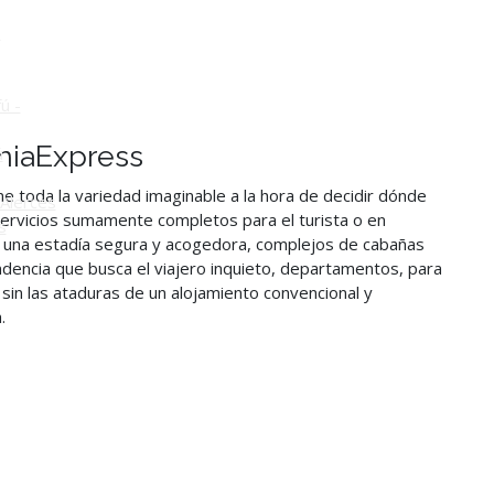
o
ú -
niaExpress
ú
ne toda la variedad imaginable a la hora de decidir dónde
Alerces
servicios sumamente completos para el turista o en
s
ra una estadía segura y acogedora, complejos de cabañas
ndencia que busca el viajero inquieto, departamentos, para
 sin las ataduras de un alojamiento convencional y
.