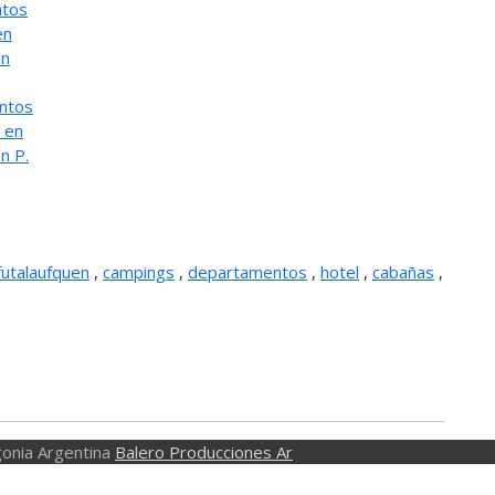
ntos
en
en
ntos
 en
n P.
futalaufquen
,
campings
,
departamentos
,
hotel
,
cabañas
,
onia Argentina
Balero Producciones Ar