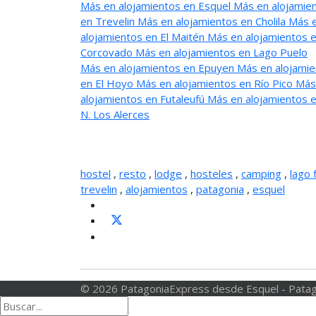
Más en alojamientos en Esquel
Más en alojamie
en Trevelin
Más en alojamientos en Cholila
Más 
alojamientos en El Maitén
Más en alojamientos 
Corcovado
Más en alojamientos en Lago Puelo
Más en alojamientos en Epuyen
Más en alojamie
en El Hoyo
Más en alojamientos en Río Pico
Más
alojamientos en Futaleufú
Más en alojamientos e
N. Los Alerces
hostel
,
resto
,
lodge
,
hosteles
,
camping
,
lago 
trevelin
,
alojamientos
,
patagonia
,
esquel
© 2026 PatagoniaExpress desde Esquel - Patag