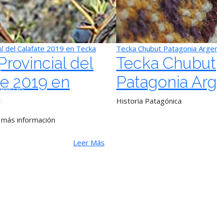
o
ú -
al del Calafate 2019 en Tecka
Tecka Chubut Patagonia Argen
Provincial del
Tecka Chubut
ú
te 2019 en
Patagonia Arg
Alerces
s
Historia Patagónica
más información
Leer Más