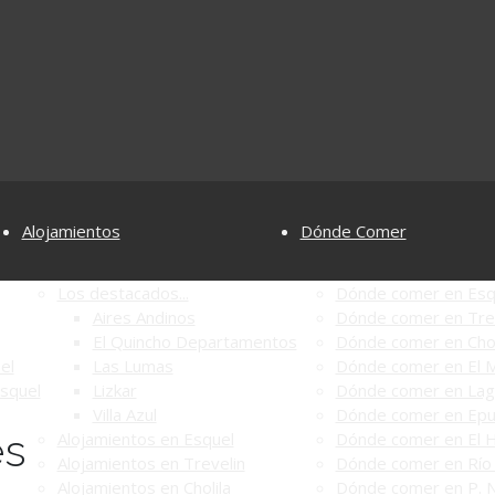
Alojamientos
Dónde Comer
Los destacados...
Dónde comer en Esq
Aires Andinos
Dónde comer en Tre
El Quincho Departamentos
Dónde comer en Chol
el
Las Lumas
Dónde comer en El M
Esquel
Lizkar
Dónde comer en Lag
Villa Azul
Dónde comer en Ep
es
Alojamientos en Esquel
Dónde comer en El 
Alojamientos en Trevelin
Dónde comer en Río 
Alojamientos en Cholila
Dónde comer en P. N