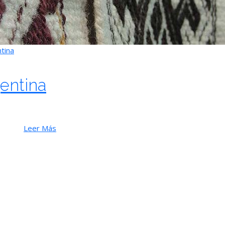
tina
entina
Leer Más