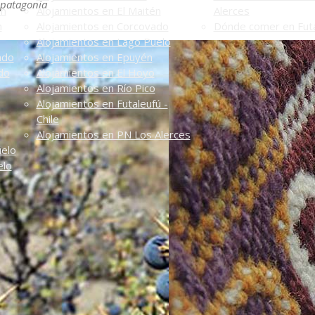
a patagonia
én
Alojamientos en El Maitén
Alerces
n
Alojamientos en Corcovado
Dónde comer en Futa
Alojamientos en Lago Puelo
ado
Alojamientos en Epuyén
do
Alojamientos en El Hoyo
Alojamientos en Río Pico
Alojamientos en Futaleufú -
Chile
Alojamientos en PN Los Alerces
uelo
elo