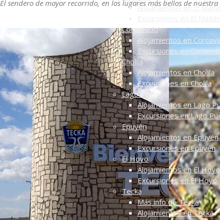
El sendero de mayor recorrido, en los lugares más bellos de nuestr
Alojamientos en El Mait
Excursiones en El Maité
Corcovado
Alojamientos en Corcov
Excursiones en Corcova
Cholila
Alojamientos en Cholila
Excursiones en Cholila
Lago Puelo
Alojamientos en Lago P
Excursiones en Lago Pu
Epuyén
Alojamientos en Epuyén
Excursiones en Epuyén
El Hoyo
Alojamientos en El Hoyo
Excursiones en El Hoyo
Tecka
Más info de Tecka
Alojamientos en Tecka