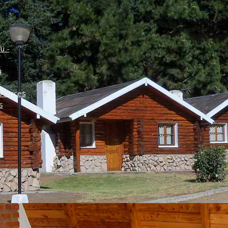
o
ú -
ú
Alerces
s