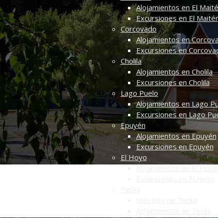
Alojamientos en El Mait
Excursiones en El Maité
Corcovado
Alojamientos en Corcov
Excursiones en Corcova
Cholila
Alojamientos en Cholila
Excursiones en Cholila
Lago Puelo
Alojamientos en Lago P
Excursiones en Lago Pu
Epuyén
Alojamientos en Epuyén
Excursiones en Epuyén
El Hoyo
Alojamientos en El Hoyo
Excursiones en El Hoyo
Tecka
Más info de Tecka
Alojamientos en Tecka