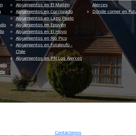
én
Alojamientos en El Maitén
Alerces
n
Alojamientos en Corcovado
Dónde comer en Futa
Alojamientos en Lago Puelo
ado
Alojamientos en Epuyén
do
Alojamientos en El Hoyo
Alojamientos en Río Pico
Alojamientos en Futaleufú -
Chile
Alojamientos en PN Los Alerces
uelo
elo
Bienvenidos a Villa Azul
Lejos, en el sur… su hogar
Contáctenos