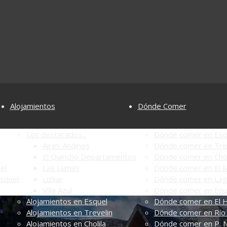
Alojamientos
Dónde Comer
Los destacados...
Dónde comer en Esq
Aires Andinos
Dónde comer en Tre
El Quincho Departamentos
Dónde comer en Chol
el
Las Lumas
Dónde comer en El M
Esquel
Lizkar
Dónde comer en Lag
Villa Azul
Dónde comer en Ep
Alojamientos en Esquel
Dónde comer en El 
Alojamientos en Trevelin
Dónde comer en Río 
Alojamientos en Cholila
Dónde comer en P. N