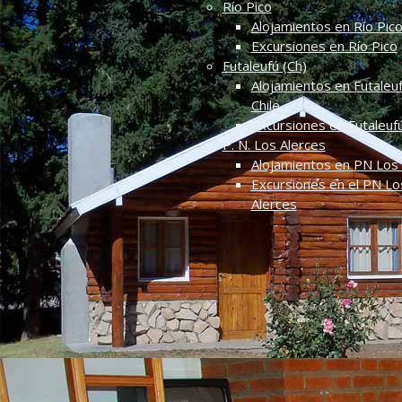
Río Pico
Alojamientos en Río Pic
Excursiones en Río Pico
Futaleufú (Ch)
Alojamientos en Futaleuf
Chile
Excursiones en Futaleuf
P. N. Los Alerces
Alojamientos en PN Los 
Excursiones en el PN Lo
Alerces