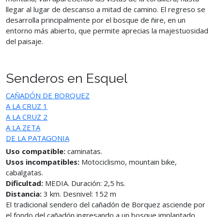
llegar al lugar de descanso a mitad de camino. El regreso se
desarrolla principalmente por el bosque de ñire, en un
entorno más abierto, que permite aprecias la majestuosidad
del paisaje.
Senderos en Esquel
CAÑADÓN DE BORQUEZ
A LA CRUZ 1
A LA CRUZ 2
A LA ZETA
DE LA PATAGONIA
Uso compatible:
caminatas.
Usos incompatibles:
Motociclismo, mountain bike,
cabalgatas.
Dificultad:
MEDIA. Duración: 2,5 hs.
Distancia:
3 km. Desnivel: 152 m
El tradicional sendero del cañadón de Borquez asciende por
el fondo del cañadón ingresando a un bosque implantado.