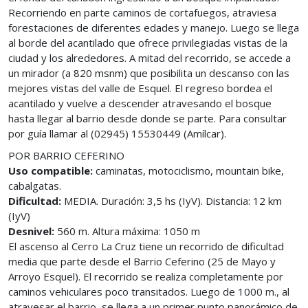
Recorriendo en parte caminos de cortafuegos, atraviesa
forestaciones de diferentes edades y manejo. Luego se llega
al borde del acantilado que ofrece privilegiadas vistas de la
ciudad y los alrededores. A mitad del recorrido, se accede a
un mirador (a 820 msnm) que posibilita un descanso con las
mejores vistas del valle de Esquel. El regreso bordea el
acantilado y vuelve a descender atravesando el bosque
hasta llegar al barrio desde donde se parte. Para consultar
por guía llamar al (02945) 15530449 (Amílcar).
POR BARRIO CEFERINO
Uso compatible:
caminatas, motociclismo, mountain bike,
cabalgatas.
Dificultad:
MEDIA. Duración: 3,5 hs (IyV). Distancia: 12 km
(IyV)
Desnivel:
560 m. Altura máxima: 1050 m
El ascenso al Cerro La Cruz tiene un recorrido de dificultad
media que parte desde el Barrio Ceferino (25 de Mayo y
Arroyo Esquel). El recorrido se realiza completamente por
caminos vehiculares poco transitados. Luego de 1000 m., al
atravesar el barrio, se llega a un primer punto panorámico de