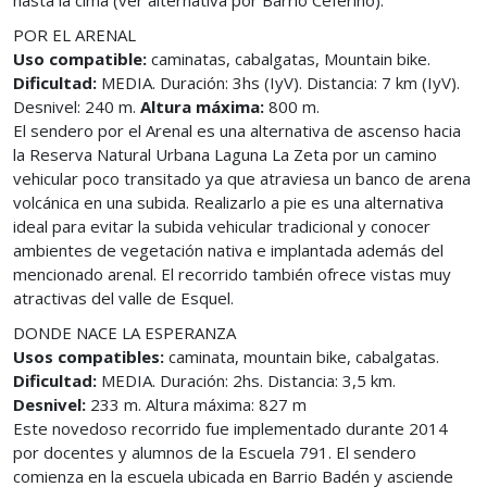
hasta la cima (ver alternativa por Barrio Ceferino).
POR EL ARENAL
Uso compatible:
caminatas, cabalgatas, Mountain bike.
Dificultad:
MEDIA. Duración: 3hs (IyV). Distancia: 7 km (IyV).
Desnivel: 240 m.
Altura máxima:
800 m.
El sendero por el Arenal es una alternativa de ascenso hacia
la Reserva Natural Urbana Laguna La Zeta por un camino
vehicular poco transitado ya que atraviesa un banco de arena
volcánica en una subida. Realizarlo a pie es una alternativa
ideal para evitar la subida vehicular tradicional y conocer
ambientes de vegetación nativa e implantada además del
mencionado arenal. El recorrido también ofrece vistas muy
atractivas del valle de Esquel.
DONDE NACE LA ESPERANZA
Usos compatibles:
caminata, mountain bike, cabalgatas.
Dificultad:
MEDIA. Duración: 2hs. Distancia: 3,5 km.
Desnivel:
233 m. Altura máxima: 827 m
Este novedoso recorrido fue implementado durante 2014
por docentes y alumnos de la Escuela 791. El sendero
comienza en la escuela ubicada en Barrio Badén y asciende