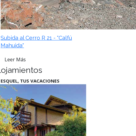
Subida al Cerro R 21 - "Calfú
Mahuida"
Leer Más
lojamientos
 ESQUEL, TUS VACACIONES