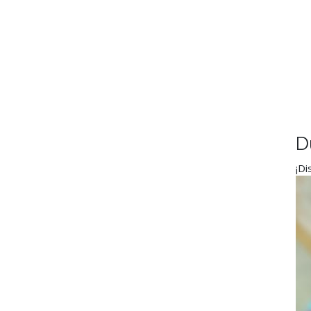
D
¡Di