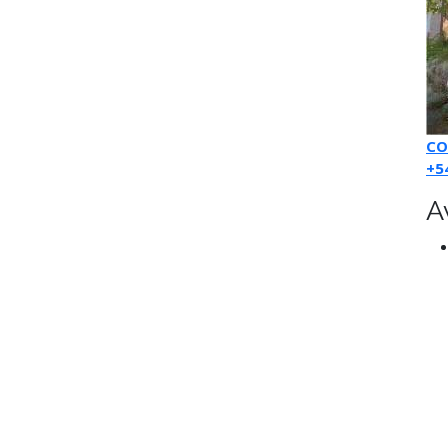
CO
+5
A