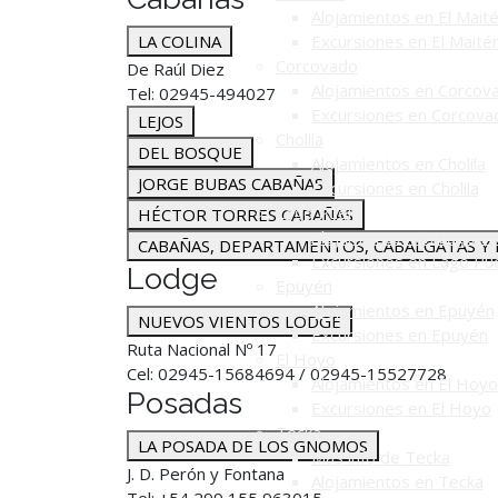
Alojamientos en El Mait
LA COLINA
Excursiones en El Maité
Corcovado
De Raúl Diez
Alojamientos en Corcov
Tel: 02945-494027
Excursiones en Corcova
LEJOS
Cholila
DEL BOSQUE
Alojamientos en Cholila
JORGE BUBAS CABAÑAS
Excursiones en Cholila
Lago Puelo
HÉCTOR TORRES CABAÑAS
Alojamientos en Lago P
CABAÑAS, DEPARTAMENTOS, CABALGATAS Y 
Excursiones en Lago Pu
Lodge
Epuyén
Alojamientos en Epuyén
NUEVOS VIENTOS LODGE
Excursiones en Epuyén
Ruta Nacional Nº 17
El Hoyo
Cel: 02945-15684694 / 02945-15527728
Alojamientos en El Hoyo
Posadas
Excursiones en El Hoyo
Tecka
LA POSADA DE LOS GNOMOS
Más info de Tecka
J. D. Perón y Fontana
Alojamientos en Tecka