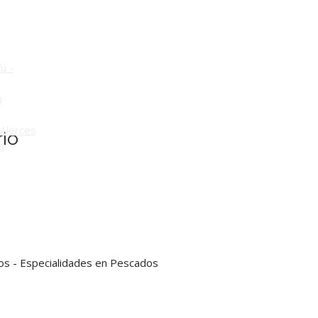
o
ú -
ú
Alerces
io
s
ros - Especialidades en Pescados