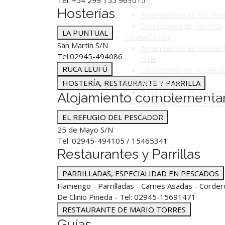
Tel: +54 299 155 963015
Río Pico
Hosterías
Alojamientos en Río Pic
Excursiones en Río Pico
LA PUNTUAL
Futaleufú (Ch)
San Martín S/N
Alojamientos en Futaleuf
Tel:02945-494086
Chile
RUCA LEUFÚ
Excursiones en Futaleuf
P. N. Los Alerces
HOSTERÍA, RESTAURANTE Y PARRILLA
Alojamientos en PN Los 
Alojamiento complementar
Excursiones en el PN Lo
Alerces
EL REFUGIO DEL PESCADOR
25 de Mayo S/N
Tel: 02945-494105 / 15465341
Restaurantes y Parrillas
PARRILLADAS, ESPECIALIDAD EN PESCADOS
Flamengo - Parrilladas - Carnes Asadas - Corde
De Clinio Pineda - Tel: 02945-15691471
RESTAURANTE DE MARIO TORRES
Guías