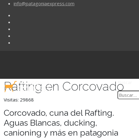
info@patagoniaexpress.com
Rafting en Corcovado
Buscar
Visitas: 29868
Corcovado, cuna del Rafting.
Aguas Blancas, ducking,
canioning y más en patagonia