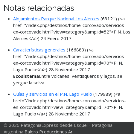
Notas relacionadas
Alojamientos Parque Nacional Los Alerces
(63121)
(<a
href="/index.php/destinos/home-corcovado/servicios-
en-corcovado.html?view=category&amp;id=52">P.N. Los
Alerces</a>)
24 Enero 2017
Características generales
(166883)
(<a
href="/index.php/destinos/home-corcovado/servicios-
en-corcovado.html?view=category&amp;id=70">P. N.
Lago Puelo</a>)
28 Noviembre 2017
Ecosistema
Entre volcanes, ventisqueros y lagos, se
yergue la selva...
Guías y servicios en el P.N. Lago Puelo
(179989)
(<a
href="/index.php/destinos/home-corcovado/servicios-
en-corcovado.html?view=category&amp;id=70">P. N.
Lago Puelo</a>)
28 Noviembre 2017
© 2026 PatagoniaExpress desde Esquel - Patagonia
Argentina
Balero Producciones Ar