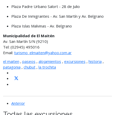
Plaza Padre Urbano Salort - 28 de Julio
Plaza De Inmigrantes - Av. San Martín y Av. Belgrano
Plaza Islas Malvinas - Av. Belgrano
Municipalidad de El Maitén
Av. San Martín S/N (9210)
Tel: (02945) 495016
Email:
turismo_elmaiten@yahoo.com.ar
el maiten
,
paseos
,
alojamientos
,
excursiones
,
historia
,
patagonia
,
chubut
,
la trochita
Anterior
Todas las excursiones