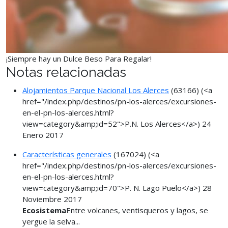
¡Siempre hay un Dulce Beso Para Regalar!
Notas relacionadas
Alojamientos Parque Nacional Los Alerces
(63166)
(<a
href="/index.php/destinos/pn-los-alerces/excursiones-
en-el-pn-los-alerces.html?
view=category&amp;id=52">P.N. Los Alerces</a>)
24
Enero 2017
Características generales
(167024)
(<a
href="/index.php/destinos/pn-los-alerces/excursiones-
en-el-pn-los-alerces.html?
view=category&amp;id=70">P. N. Lago Puelo</a>)
28
Noviembre 2017
Ecosistema
Entre volcanes, ventisqueros y lagos, se
yergue la selva...