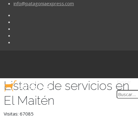
info@patagoniaexpress.com
Listado de servicios en
Buscar
El Maitén
Visitas: 67085