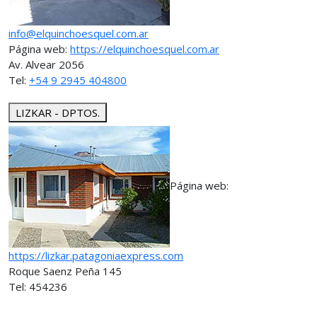
info@elquinchoesquel.com.ar
Página web:
https://elquinchoesquel.com.ar
Av. Alvear 2056
Tel:
+54 9 2945 404800
LIZKAR - DPTOS.
Página web:
https://lizkar.patagoniaexpress.com
Roque Saenz Peña 145
Tel: 454236