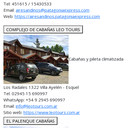
Tel: 451615 / 15430533
Email:
airesandinos@patagoniaexpress.com
Web:
https://airesandinos.patagoniaexpress.com
COMPLEJO DE CABAÑAS LEO TOURS
Cabañas y pileta climatizada
Los Radales 1322 Villa Ayelén - Esquel
Tel: 02945 15 690997
WhatsApp: +54 9 2945 690997
Email:
info@leotours.com.ar
Sitio web:
https://www.leotours.com.ar
EL PALENQUE CABAÑAS