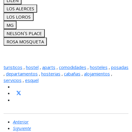
LILEN
LOS ALERCES
LOS LOROS
MG
NELSON´S PLACE
ROSA MOSQUETA
turisticos
,
hostel
,
aparts
,
comodidades
,
hosteles
,
posadas
,
departamentos
,
hosterias
,
cabañas
,
alojamientos
,
servicios
,
esquel
Anterior
Siguiente