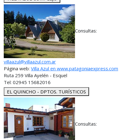
Consultas:
villaazul@villaazul.com.ar
Página web:
Villa Azul en www.patagoniaexpress.com
Ruta 259 Villa Ayelén - Esquel
Tel: 02945 15682016
EL QUINCHO - DPTOS. TURÍSTICOS
Consultas: