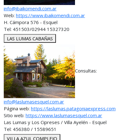
info@ibaikomendi.com.ar
Web:
https://www.ibaikomendi.com.ar
H. Cámpora 576 - Esquel
Tel: 451503/02944 15327320
LAS LUMAS CABAÑAS
Consultas:
info@laslumasesquel.com.ar
Página web:
https://laslumas.patagoniaexpress.com
Sitio web:
https://www.laslumasesquel.com.ar
Las Lumas y Los Cipreses / Villa Ayelén - Esquel
Tel: 456380 / 15589651
VILLA AZUL COMPLEJO