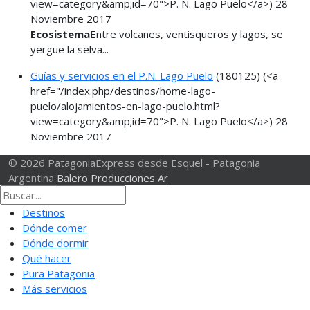
view=category&amp;id=70">P. N. Lago Puelo</a>)
28
Noviembre 2017
Ecosistema
Entre volcanes, ventisqueros y lagos, se
yergue la selva...
Guías y servicios en el P.N. Lago Puelo
(180125)
(<a
href="/index.php/destinos/home-lago-
puelo/alojamientos-en-lago-puelo.html?
view=category&amp;id=70">P. N. Lago Puelo</a>)
28
Noviembre 2017
© 2026 PatagoniaExpress desde Esquel - Patagonia
Argentina
Balero Producciones Ar
Destinos
Dónde comer
Dónde dormir
Qué hacer
Pura Patagonia
Más servicios