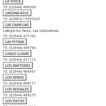
LA YOICA
TE: (02944) 499200
LAGUNA AZUL
TE: (02965) 15597623
LAS CAMELIAS
Callejón los Ñires, Las Golondrinas
TE: (02944) 471162
LAS PITRAS
TE: (02944) 499790
LINDO LUGAR
TE: (02944) 471172
LOS MAITENES
TE: (02944) 499367
LOS NINOS
TE: (02944) 499117
LOS NOGALES
TE: (02944) 499275
LOS PATOS