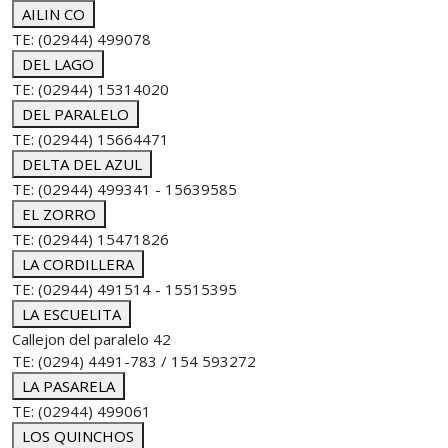
AILIN CO
TE: (02944) 499078
DEL LAGO
TE: (02944) 15314020
DEL PARALELO
TE: (02944) 15664471
DELTA DEL AZUL
TE: (02944) 499341 - 15639585
EL ZORRO
TE: (02944) 15471826
LA CORDILLERA
TE: (02944) 491514 - 15515395
LA ESCUELITA
Callejon del paralelo 42
TE: (0294) 4491-783 / 154 593272
LA PASARELA
TE: (02944) 499061
LOS QUINCHOS