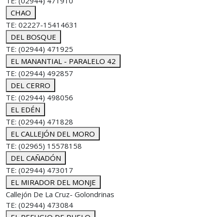
TE: (02944) 471910
CHAO
TE: 02227-15414631
DEL BOSQUE
TE: (02944) 471925
EL MANANTIAL - PARALELO 42
TE: (02944) 492857
DEL CERRO
TE: (02944) 498056
EL EDÉN
TE: (02944) 471828
EL CALLEJÓN DEL MORO
TE: (02965) 15578158
DEL CAÑADÓN
TE: (02944) 473017
EL MIRADOR DEL MONJE
Callejón De La Cruz- Golondrinas
TE: (02944) 473084