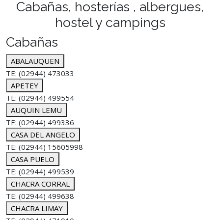
Cabañas, hosterías , albergues,
hostel y campings
Cabañas
ABALAUQUEN
TE: (02944) 473033
APETEY
TE: (02944) 499554
AUQUIN LEMU
TE: (02944) 499336
CASA DEL ANGELO
TE: (02944) 15605998
CASA PUELO
TE: (02944) 499539
CHACRA CORRAL
TE: (02944) 499638
CHACRA LIMAY