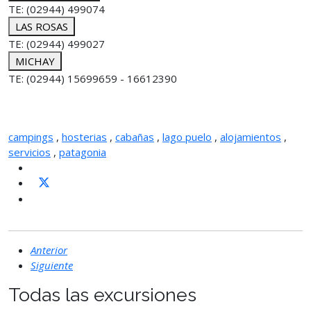
TE: (02944) 499074
LAS ROSAS
TE: (02944) 499027
MICHAY
TE: (02944) 15699659 - 16612390
campings
,
hosterias
,
cabañas
,
lago puelo
,
alojamientos
,
servicios
,
patagonia
Anterior
Siguiente
Todas las excursiones