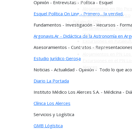
Río Pico
Opinión - Entrevistas - Política - Esquel
Alojamientos en Río Pic
Esquel Política On Line - Primero... la verdad.
Excursiones en Río Pico
Futaleufú (Ch)
Fundamentos - Investigación - Recursos - Form
Alojamientos en Futaleuf
Chile
Argonavis.Ar - Didáctica de la Astronomía en Arg
Excursiones en Futaleuf
Asesoramientos - Contratos - Representaciones 
P. N. Los Alerces
Alojamientos en PN Los 
Estudio Jurídico Gerosa
Excursiones en el PN Lo
Alerces
Noticias - Actualidad - Opinión - Todo lo que ac
Diario La Portada
Instituto Médico Los Alerces S.A. - Médicina - D
Clínica Los Alerces
Servicios y Logística
GMB Lógística