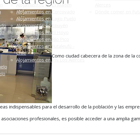
én
Alojamientos en El Maitén
Alerces
n
Alojamientos en Corcovado
Dónde comer en Futa
Alojamientos en Lago Puelo
ado
Alojamientos en Epuyén
do
Alojamientos en El Hoyo
Alojamientos en Río Pico
Alojamientos en Futaleufú -
Chile
Como ciudad cabecera de la zona de la co
Alojamientos en PN Los Alerces
uelo
elo
reas indispensables para el desarrollo de la población y las empre
sociaciones profesionales, es posible acceder a una amplia gama 