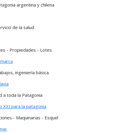
tagonia argentina y chilena
rvicio de la salud
eres - Propiedades - Lotes
comarca
abajos, ingeniería básica.
davia
d a toda la Patagonia
o XXI para la patagonia
ciones - Maquinarias - Esquel
omac