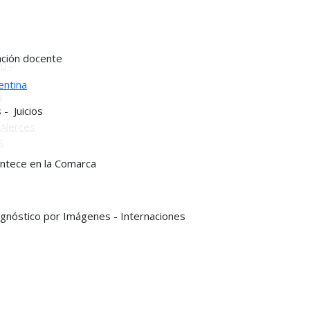
o
ación docente
ú -
entina
ú
- Juicios
Alerces
s
ontece en la Comarca
iágnóstico por Imágenes - Internaciones