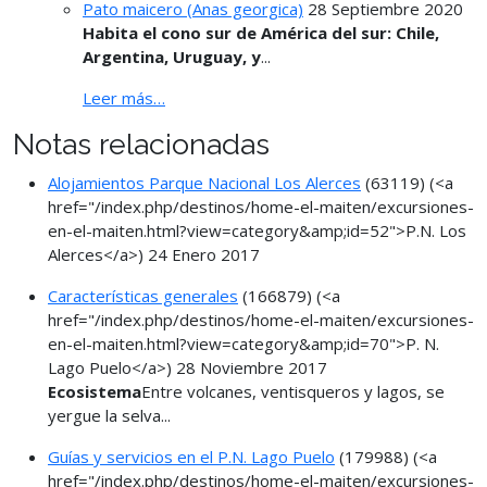
Pato maicero (Anas georgica)
28 Septiembre 2020
Habita el cono sur de América del sur: Chile,
Argentina, Uruguay, y
...
Leer más…
Notas relacionadas
Alojamientos Parque Nacional Los Alerces
(63119)
(<a
href="/index.php/destinos/home-el-maiten/excursiones-
en-el-maiten.html?view=category&amp;id=52">P.N. Los
Alerces</a>)
24 Enero 2017
Características generales
(166879)
(<a
href="/index.php/destinos/home-el-maiten/excursiones-
en-el-maiten.html?view=category&amp;id=70">P. N.
Lago Puelo</a>)
28 Noviembre 2017
Ecosistema
Entre volcanes, ventisqueros y lagos, se
yergue la selva...
Guías y servicios en el P.N. Lago Puelo
(179988)
(<a
href="/index.php/destinos/home-el-maiten/excursiones-