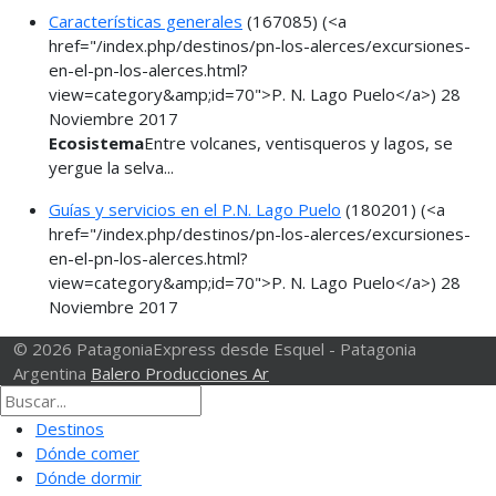
Características generales
(167085)
(<a
href="/index.php/destinos/pn-los-alerces/excursiones-
en-el-pn-los-alerces.html?
view=category&amp;id=70">P. N. Lago Puelo</a>)
28
Noviembre 2017
Ecosistema
Entre volcanes, ventisqueros y lagos, se
yergue la selva...
Guías y servicios en el P.N. Lago Puelo
(180201)
(<a
href="/index.php/destinos/pn-los-alerces/excursiones-
en-el-pn-los-alerces.html?
view=category&amp;id=70">P. N. Lago Puelo</a>)
28
Noviembre 2017
© 2026 PatagoniaExpress desde Esquel - Patagonia
Argentina
Balero Producciones Ar
Destinos
Dónde comer
Dónde dormir