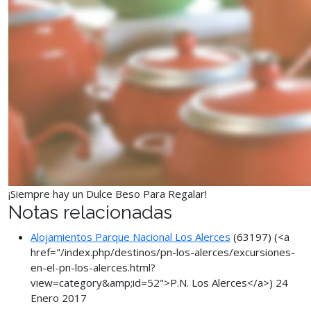
¡Siempre hay un Dulce Beso Para Regalar!
Notas relacionadas
Alojamientos Parque Nacional Los Alerces
(63197)
(<a
href="/index.php/destinos/pn-los-alerces/excursiones-
en-el-pn-los-alerces.html?
view=category&amp;id=52">P.N. Los Alerces</a>)
24
Enero 2017