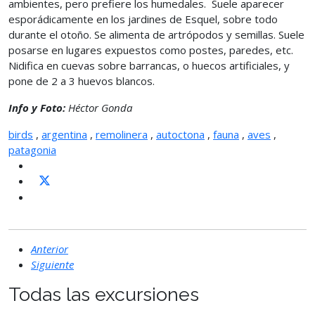
ambientes, pero prefiere los humedales. Suele aparecer
esporádicamente en los jardines de Esquel, sobre todo
durante el otoño. Se alimenta de artrópodos y semillas. Suele
posarse en lugares expuestos como postes, paredes, etc.
Nidifica en cuevas sobre barrancas, o huecos artificiales, y
pone de 2 a 3 huevos blancos.
Info y Foto:
Héctor Gonda
birds
,
argentina
,
remolinera
,
autoctona
,
fauna
,
aves
,
patagonia
Anterior
Siguiente
Todas las excursiones