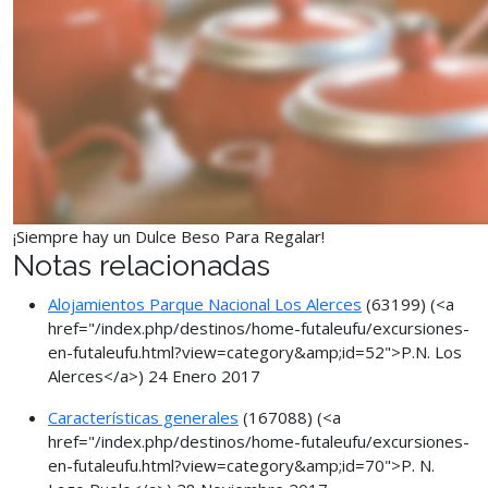
¡Siempre hay un Dulce Beso Para Regalar!
Notas relacionadas
Alojamientos Parque Nacional Los Alerces
(63199)
(<a
href="/index.php/destinos/home-futaleufu/excursiones-
en-futaleufu.html?view=category&amp;id=52">P.N. Los
Alerces</a>)
24 Enero 2017
Características generales
(167088)
(<a
href="/index.php/destinos/home-futaleufu/excursiones-
en-futaleufu.html?view=category&amp;id=70">P. N.