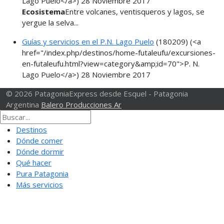
Lago Puelo</a>)
28 Noviembre 2017
Ecosistema
Entre volcanes, ventisqueros y lagos, se
yergue la selva...
Guías y servicios en el P.N. Lago Puelo
(180209)
(<a
href="/index.php/destinos/home-futaleufu/excursiones-
en-futaleufu.html?view=category&amp;id=70">P. N.
Lago Puelo</a>)
28 Noviembre 2017
© 2026 PatagoniaExpress desde Esquel - Patagonia
Argentina
Balero Producciones Ar
Destinos
Dónde comer
Dónde dormir
Qué hacer
Pura Patagonia
Más servicios