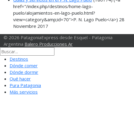
href="/index.php/destinos/home-lago-
puelo/alojamientos-en-lago-puelo.html?
view=category&amp;id=70">P. N. Lago Puelo</a>)
28
Noviembre 2017
© 2026 PatagoniaExpress desde Esquel - Patagonia
Argentina
Balero Producciones Ar
Destinos
Dónde comer
Dónde dormir
Qué hacer
Pura Patagonia
Más servicios