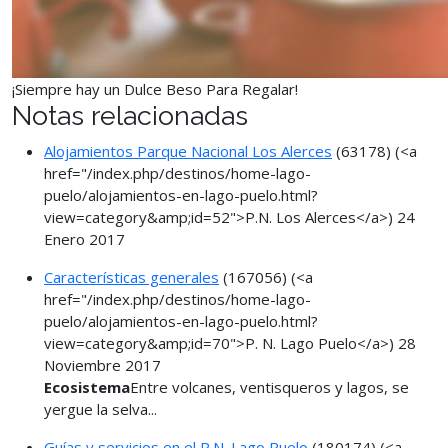
¡Siempre hay un Dulce Beso Para Regalar!
Notas relacionadas
Alojamientos Parque Nacional Los Alerces
(63178)
(<a
href="/index.php/destinos/home-lago-
puelo/alojamientos-en-lago-puelo.html?
view=category&amp;id=52">P.N. Los Alerces</a>)
24
Enero 2017
Características generales
(167056)
(<a
href="/index.php/destinos/home-lago-
puelo/alojamientos-en-lago-puelo.html?
view=category&amp;id=70">P. N. Lago Puelo</a>)
28
Noviembre 2017
Ecosistema
Entre volcanes, ventisqueros y lagos, se
yergue la selva...
Guías y servicios en el P.N. Lago Puelo
(180174)
(<a