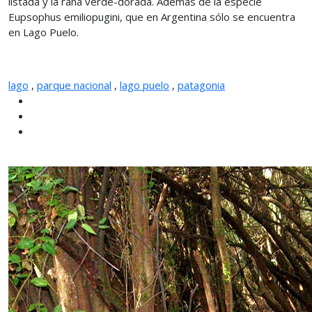
listada y la rana verde-dorada. Además de la especie
Eupsophus emiliopugini, que en Argentina sólo se encuentra
en Lago Puelo.
lago
,
parque nacional
,
lago puelo
,
patagonia