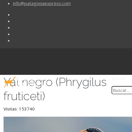
info@patagoniaexpress.com
Yal negro (Phrygilus
Buscar
fruticeti)
Visitas: 153740