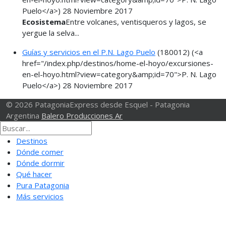
Puelo</a>)
28 Noviembre 2017
Ecosistema
Entre volcanes, ventisqueros y lagos, se
yergue la selva...
Guías y servicios en el P.N. Lago Puelo
(180012)
(<a
href="/index.php/destinos/home-el-hoyo/excursiones-
en-el-hoyo.html?view=category&amp;id=70">P. N. Lago
Puelo</a>)
28 Noviembre 2017
© 2026 PatagoniaExpress desde Esquel - Patagonia
Argentina
Balero Producciones Ar
Destinos
Dónde comer
Dónde dormir
Qué hacer
Pura Patagonia
Más servicios