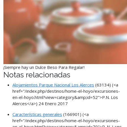
¡Siempre hay un Dulce Beso Para Regalar!
Notas relacionadas
Alojamientos Parque Nacional Los Alerces
(63134)
(<a
href="/index.php/destinos/home-el-hoyo/excursiones-
en-el-hoyo.html?view=category&amp;id=52">P.N. Los
Alerces</a>)
24 Enero 2017
Características generales
(166901)
(<a
href="/index.php/destinos/home-el-hoyo/excursiones-
en-el-hoyo.html?view=category&amp;id=70">P. N. Lago