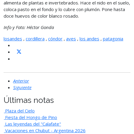
alimenta de plantas e invertebrados. Hace el nido en el suelo,
coloca pasto en el fondo y lo cubre con plumón. Pone hasta
doce huevos de color blanco rosado.
Info y Foto: Héctor Gonda
losandes
,
cordillera
,
cóndor
,
aves
,
los andes
,
patagonia
Anterior
Siguiente
Últimas notas
Plaza del Cielo
Fiesta del Hongo de Pino
Las leyendas del "Calafate"
Vacaciones en Chubut - Argentina 2026