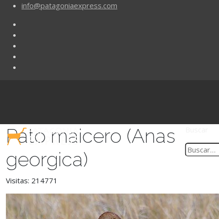
info@patagoniaexpress.com
Pato maicero (Anas
Buscar
georgica)
Visitas: 214771