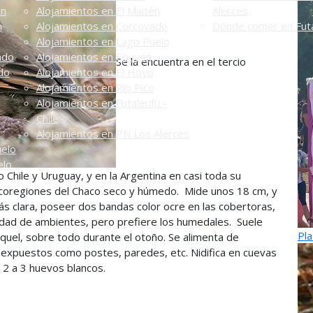
én
Alojamientos en El Maitén
Alerces
n
Alojamientos en Corcovado
Dónde comer en Futa
Alojamientos en Lago Puelo
ado
Alojamientos en Epuyén
Se la encuentra en el tercio
do
Alojamientos en El Hoyo
Alojamientos en Río Pico
Alojamientos en Futaleufú -
Chile
Alojamientos en PN Los Alerces
uelo
elo
Chile y Uruguay, y en la Argentina en casi toda su
 ecoregiones del Chaco seco y húmedo. Mide unos 18 cm, y
ás clara, poseer dos bandas color ocre en las cobertoras,
edad de ambientes, pero prefiere los humedales. Suele
Pla
quel, sobre todo durante el otoño. Se alimenta de
 expuestos como postes, paredes, etc. Nidifica en cuevas
e 2 a 3 huevos blancos.