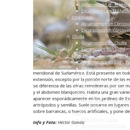
Alojamientos en El Mait
Excursiones en El Maité
Corcovado
Alojamientos en Corcov
Excursiones en Corcova
Cholila
Alojamientos en Cholila
Excursiones en Cholila
Lago Puelo
Alojamientos en Lago P
Excursiones en Lago Pu
meridional de Sudamérica. Está presente en todo 
Epuyén
extensión, excepto por la porción norte de las
Alojamientos en Epuyén
se diferencia de las otras remolineras por ser m
Excursiones en Epuyén
y el abdomen blanquecino. Habita una gran vari
El Hoyo
aparecer esporádicamente en los jardines de Es
Alojamientos en El Hoyo
artrópodos y semillas. Suele posarse en lugares
Excursiones en El Hoyo
sobre barrancas, o huecos artificiales, y pone d
Tecka
Más info de Tecka
Info y Foto:
Héctor Gonda
Alojamientos en Tecka