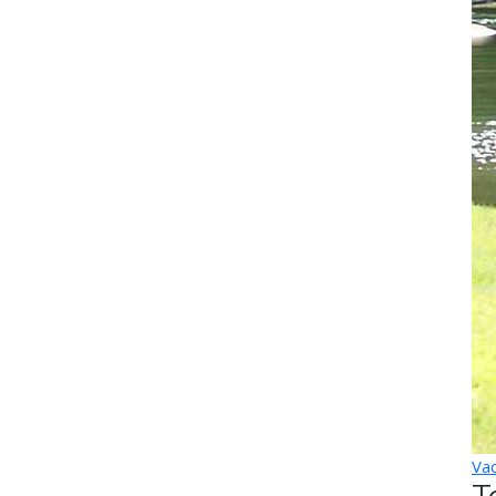
Vac
T