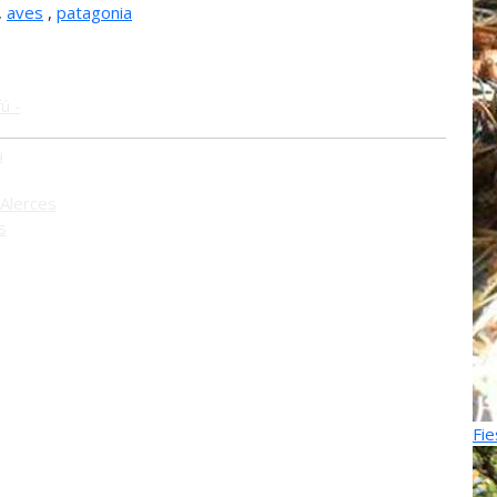
,
aves
,
patagonia
o
ú -
ú
Alerces
s
Fie