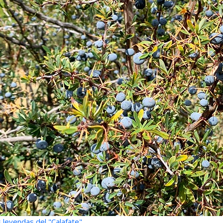
 leyendas del "Calafate"