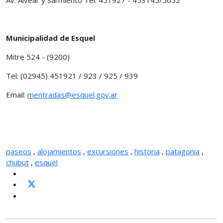
Municipalidad de Esquel
Mitre 524 - (9200)
Tel: (02945) 451921 / 923 / 925 / 939
Email:
mentradas@esquel.gov.ar
paseos
,
alojamientos
,
excursiones
,
historia
,
patagonia
,
chubut
,
esquel