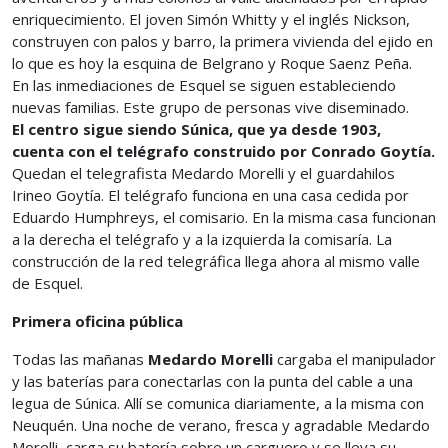
enriquecimiento. El joven Simón Whitty y el inglés Nickson,
construyen con palos y barro, la primera vivienda del ejido en
lo que es hoy la esquina de Belgrano y Roque Saenz Peña.
En las inmediaciones de Esquel se siguen estableciendo
nuevas familias. Este grupo de personas vive diseminado.
El centro sigue siendo Súnica, que ya desde 1903,
cuenta con el telégrafo construido por Conrado Goytía.
Quedan el telegrafista Medardo Morelli y el guardahilos
Irineo Goytía. El telégrafo funciona en una casa cedida por
Eduardo Humphreys, el comisario. En la misma casa funcionan
a la derecha el telégrafo y a la izquierda la comisaría. La
construcción de la red telegráfica llega ahora al mismo valle
de Esquel.
Primera oficina pública
Todas las mañanas
Medardo Morelli
cargaba el manipulador
y las baterías para conectarlas con la punta del cable a una
legua de Súnica. Allí se comunica diariamente, a la misma con
Neuquén. Una noche de verano, fresca y agradable Medardo
Morelli, carga su batería sobre un carguero y se lleva su