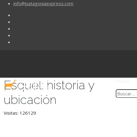
info@patagoniaexpress.com
Esquel: historia y
Buscar
ubicación
Visitas: 126129