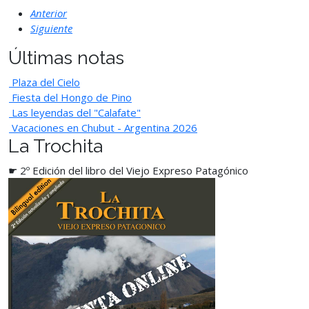
Anterior
Siguiente
Últimas notas
Plaza del Cielo
Fiesta del Hongo de Pino
Las leyendas del "Calafate"
Vacaciones en Chubut - Argentina 2026
La Trochita
☛ 2º Edición del libro del Viejo Expreso Patagónico