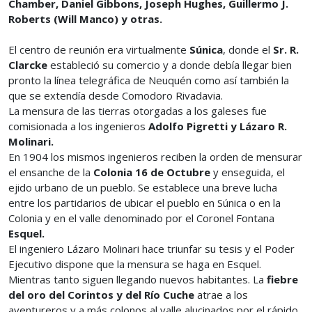
Chamber, Daniel Gibbons, Joseph Hughes, Guillermo J.
Roberts (Will Manco) y otras.
El centro de reunión era virtualmente
Súnica
, donde el
Sr. R.
Clarcke
estableció su comercio y a donde debía llegar bien
pronto la línea telegráfica de Neuquén como así también la
que se extendía desde Comodoro Rivadavia.
La mensura de las tierras otorgadas a los galeses fue
comisionada a los ingenieros
Adolfo Pigretti y Lázaro R.
Molinari.
En 1904 los mismos ingenieros reciben la orden de mensurar
el ensanche de la
Colonia 16 de Octubre
y enseguida, el
ejido urbano de un pueblo. Se establece una breve lucha
entre los partidarios de ubicar el pueblo en Súnica o en la
Colonia y en el valle denominado por el Coronel Fontana
Esquel.
El ingeniero Lázaro Molinari hace triunfar su tesis y el Poder
Ejecutivo dispone que la mensura se haga en Esquel.
Mientras tanto siguen llegando nuevos habitantes. La
fiebre
del oro del Corintos y del Río Cuche
atrae a los
aventureros y a más colonos al valle alucinados por el rápido