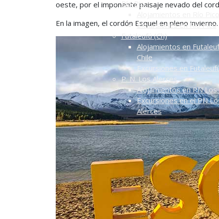
Río Pico
oeste, por el imponente paisaje nevado del cord
Alojamientos en Río Pic
En la imagen, el cordón Esquel en pleno invierno
Excursiones en Río Pico
Futaleufú (Ch)
Alojamientos en Futaleuf
Chile
Excursiones en Futaleuf
P. N. Los Alerces
Alojamientos en PN Los 
Excursiones en el PN Lo
Alerces