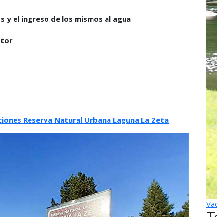
s y el ingreso de los mismos al agua
otor
ciones Reserva Natural Urbana Laguna La Zeta
Vac
T