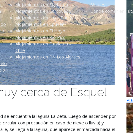
én
Alojamientos en El Maitén
Alerces
n
Alojamientos en Corcovado
Dónde comer en Futa
Alojamientos en Lago Puelo
ado
Alojamientos en Epuyén
do
Alojamientos en El Hoyo
Alojamientos en Río Pico
Alojamientos en Futaleufú -
Chile
Alojamientos en PN Los Alerces
uelo
elo
 muy cerca de Esquel
Pla
dad se encuentra la laguna La Zeta. Luego de ascender por
circular con precaución en caso de nieve o lluvia) y
lle, se llega a la laguna, que aparece enmarcada hacia el