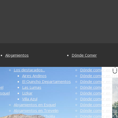
Alojamientos
Dónde Comer
Ú
Los destacados...
Dónde comer en Esq
Aires Andinos
Dónde comer en Tre
El Quincho Departamentos
Dónde comer en Chol
el
Las Lumas
Dónde comer en El M
Esquel
Lizkar
Dónde comer en Lag
Villa Azul
Dónde comer en Ep
Alojamientos en Esquel
Dónde comer en El 
Alojamientos en Trevelin
Dónde comer en Río 
Alojamientos en Cholila
Dónde comer en P. N