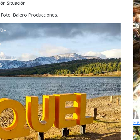
ón Situación.
o
. Foto: Balero Producciones.
ú -
ú
Alerces
s
Fie