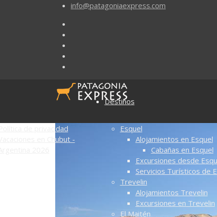
info@patagoniaexpress.com
Destinos
Política de privacidad
Esquel
Vacaciones en Chubut -
Alojamientos en Esquel
Argentina 2026
Cabañas en Esquel
Excursiones desde Esqu
Servicios Turísticos de 
Trevelin
Alojamientos Trevelin
Excursiones en Trevelin
El Maitén