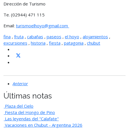
Dirección de Turismo
Te. (02944) 471 115
Email:
turismoelhoyo@gmail.com
fina
,
fruta
,
cabañas
,
paseos
,
el hoyo
,
alojamientos
,
excursiones
,
historia
,
fiesta
,
patagonia
,
chubut
Anterior
Últimas notas
Plaza del Cielo
Fiesta del Hongo de Pino
Las leyendas del "Calafate"
Vacaciones en Chubut - Argentina 2026