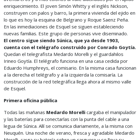
enriquecimiento. El joven Simón Whitty y el inglés Nickson,
construyen con palos y barro, la primera vivienda del ejido en
lo que es hoy la esquina de Belgrano y Roque Saenz Peña.
En las inmediaciones de Esquel se siguen estableciendo
nuevas familias. Este grupo de personas vive diseminado.
El centro sigue siendo Súnica, que ya desde 1903,
cuenta con el telégrafo construido por Conrado Goytía.
Quedan el telegrafista Medardo Morelli y el guardahilos
Irineo Goytía. El telégrafo funciona en una casa cedida por
Eduardo Humphreys, el comisario. En la misma casa funcionan
a la derecha el telégrafo y a la izquierda la comisaría. La
construcción de la red telegráfica llega ahora al mismo valle
de Esquel.
Primera oficina pública
Todas las mañanas
Medardo Morelli
cargaba el manipulador
y las baterías para conectarlas con la punta del cable a una
legua de Súnica. Allí se comunica diariamente, a la misma con
Neuquén. Una noche de verano, fresca y agradable Medardo
Morelli, carga su batería sobre un carguero y se lleva su