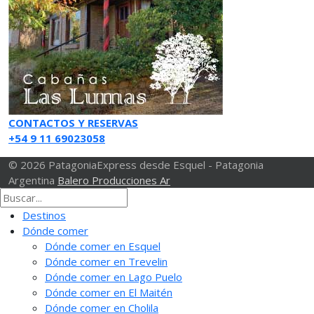
CONTACTOS Y RESERVAS
+54 9 11 69023058
© 2026 PatagoniaExpress desde Esquel - Patagonia
Argentina
Balero Producciones Ar
Destinos
Dónde comer
Dónde comer en Esquel
Dónde comer en Trevelin
Dónde comer en Lago Puelo
Dónde comer en El Maitén
Dónde comer en Cholila