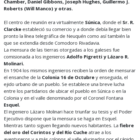
Chamber, Daniel Gibbons, Joseph Hughes, Guillermo J.
Roberts (Will Manco) y otras.
El centro de reunión era virtualmente
Súnica
, donde el
Sr. R.
Clarcke
estableció su comercio y a donde debía llegar bien
pronto la línea telegráfica de Neuquén como así también la
que se extendía desde Comodoro Rivadavia.
La mensura de las tierras otorgadas a los galeses fue
comisionada a los ingenieros
Adolfo Pigretti y Lázaro R.
Molinari.
En 1904 los mismos ingenieros reciben la orden de mensurar
el ensanche de la
Colonia 16 de Octubre
y enseguida, el
ejido urbano de un pueblo. Se establece una breve lucha
entre los partidarios de ubicar el pueblo en Súnica o en la
Colonia y en el valle denominado por el Coronel Fontana
Esquel.
El ingeniero Lázaro Molinari hace triunfar su tesis y el Poder
Ejecutivo dispone que la mensura se haga en Esquel.
Mientras tanto siguen llegando nuevos habitantes. La
fiebre
del oro del Corintos y del Río Cuche
atrae a los
aventureros y a más colonos al valle alucinados por el rápido