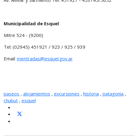
Municipalidad de Esquel
Mitre 524 - (9200)
Tel: (02945) 451921 / 923 / 925 / 939
Email:
mentradas@esquel.gov.ar
paseos
,
alojamientos
,
excursiones
,
historia
,
patagonia
,
chubut
,
esquel