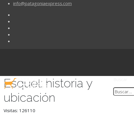
info@patagoniaexpress.com
Esquel: historia y
Buscar
ubicación
Visitas: 126110