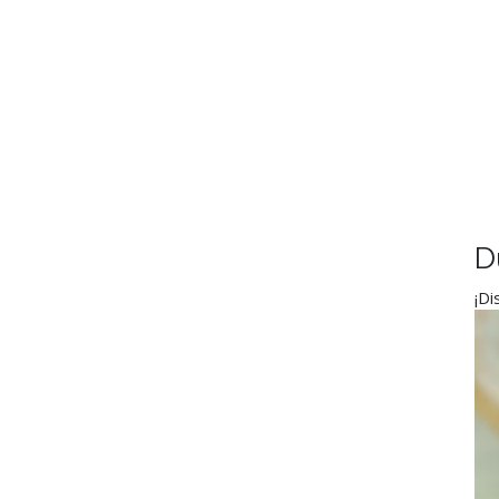
D
¡Di