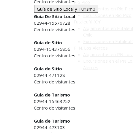
Centro de visitantes
Río Pico
Alojamientos en Río Pic
Guía de Sitio Local y Turismo
Excursiones en Río Pico
Guía De Sitio Local
Futaleufú (Ch)
02944-15576728
Alojamientos en Futaleuf
Centro de visitantes
Chile
Excursiones en Futaleuf
Guía de Sitio
P. N. Los Alerces
0294-154375856
Alojamientos en PN Los 
Centro de visitantes
Excursiones en el PN Lo
Alerces
Guía de Sitio
02944-471128
Centro de visitantes
Guía de Turismo
02944-15463252
Centro de visitantes
Guía de Turismo
02944-473103