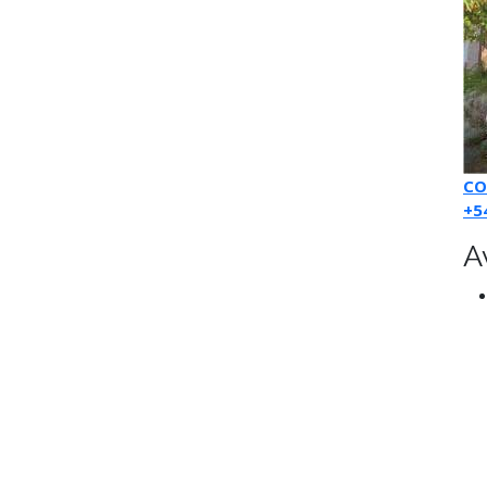
CO
+5
A