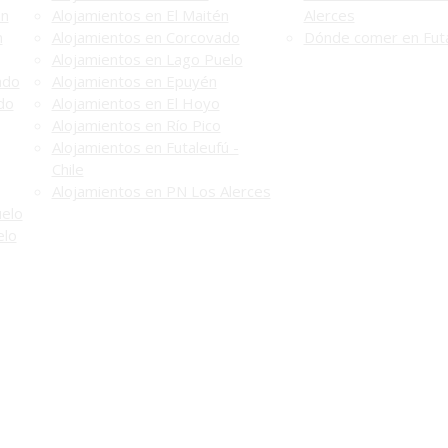
én
Alojamientos en El Maitén
Alerces
n
Alojamientos en Corcovado
Dónde comer en Futa
Alojamientos en Lago Puelo
ado
Alojamientos en Epuyén
do
Alojamientos en El Hoyo
Alojamientos en Río Pico
Alojamientos en Futaleufú -
Chile
Alojamientos en PN Los Alerces
uelo
elo