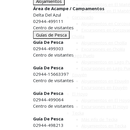
Alojamientos
Alojamientos en El Mait
Área de Acampe / Campamentos
Excursiones en El Maité
Delta Del Azul
Corcovado
02944-499111
Alojamientos en Corcov
Centro de visitantes
Excursiones en Corcova
Guías de Pesca
Cholila
Guía De Pesca
Alojamientos en Cholila
02944-499303
Excursiones en Cholila
Centro de visitantes
Lago Puelo
Alojamientos en Lago P
Guía De Pesca
Excursiones en Lago Pu
02944-15663397
Epuyén
Centro de visitantes
Alojamientos en Epuyén
Excursiones en Epuyén
Guía De Pesca
El Hoyo
02944-499064
Alojamientos en El Hoyo
Centro de visitantes
Excursiones en El Hoyo
Tecka
Guía De Pesca
Más info de Tecka
02944-498213
Alojamientos en Tecka