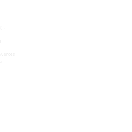
o
ú -
ú
Alerces
s