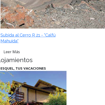
Subida al Cerro R 21 - "Calfú
Mahuida"
Leer Más
lojamientos
 ESQUEL, TUS VACACIONES