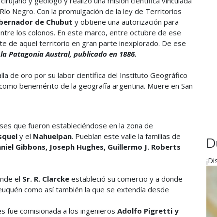
rujano y geólogo y realizó una misión científica vinculada
Río Negro. Con la promulgación de la ley de Territorios
obernador de Chubut
y obtiene una autorización para
entre los colonos. En este marco, entre octubre de ese
te de aquel territorio en gran parte inexplorado. De ese
 la Patagonia Austral, publicado en 1886.
a de oro por su labor científica del Instituto Geográfico
a como benemérito de la geografía argentina. Muere en San
eses que fueron estableciéndose en la zona de
squel
y el
Nahuelpan
. Pueblan este valle la familias de
D
iel Gibbons, Joseph Hughes, Guillermo J. Roberts
¡Di
onde el
Sr. R. Clarcke
estableció su comercio y a donde
e Neuquén como así también la que se extendía desde
es fue comisionada a los ingenieros
Adolfo Pigretti y