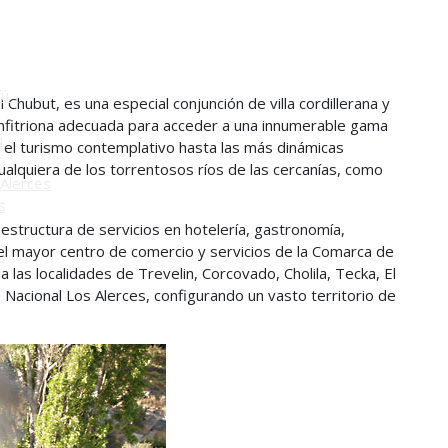
o
ú -
 Chubut, es una especial conjunción de villa cordillerana y
 anfitriona adecuada para acceder a una innumerable gama
ú
 el turismo contemplativo hasta las más dinámicas
ualquiera de los torrentosos ríos de las cercanías, como
Alerces
s
structura de servicios en hotelería, gastronomía,
 el mayor centro de comercio y servicios de la Comarca de
las localidades de Trevelin, Corcovado, Cholila, Tecka, El
Nacional Los Alerces, configurando un vasto territorio de