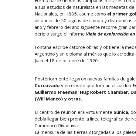
Formó parte de varias campañas militares como ci
a sus estudios de naturalista en las mesetas de 
Nacionales, en 1885, asume como
el primer g
disponer de 50 leguas de campo y distribuirlas 
año y febrero del año siguiente recorre gran par
periplo surge el informe
Viaje de exploración en
Fontana escribe catorce obras y obtiene la medall
Argentino y un diploma al mérito que lo acredit
Juan el 18 de octubre de 1920.
Posteriormente llegaron nuevas familias de gal
Corcovado
y en el valle que forman el cordón
E
Guillermo Freeman, Hug Robert Chamber, Dan
(Will Manco) y otras.
El centro de reunión era virtualmente
Súnica
, d
debía llegar bien pronto la línea telegráfica d
Comodoro Rivadavia.
La mensura de las tierras otorgadas a los gales