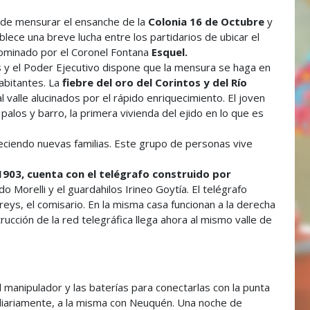
 de mensurar el ensanche de la
Colonia 16 de Octubre
y
blece una breve lucha entre los partidarios de ubicar el
enominado por el Coronel Fontana
Esquel.
sis y el Poder Ejecutivo dispone que la mensura se haga en
abitantes. La
fiebre del oro del Corintos y del Río
 valle alucinados por el rápido enriquecimiento. El joven
palos y barro, la primera vivienda del ejido en lo que es
eciendo nuevas familias. Este grupo de personas vive
1903, cuenta con el telégrafo construido por
 Morelli y el guardahilos Irineo Goytía. El telégrafo
ys, el comisario. En la misma casa funcionan a la derecha
strucción de la red telegráfica llega ahora al mismo valle de
 manipulador y las baterías para conectarlas con la punta
a diariamente, a la misma con Neuquén. Una noche de