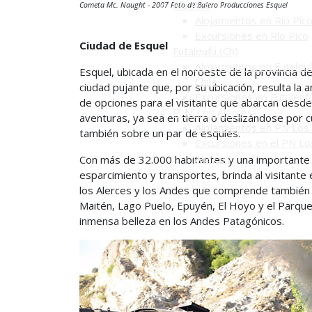
Río Pico
Cometa Mc. Naught - 2007 Foto de Balero Producciones Esquel
Alojamientos en Río Pic
Excursiones en Río Pico
Ciudad de Esquel
Futaleufú (Ch)
Alojamientos en Futaleuf
Esquel, ubicada en el noroeste de la provincia del
Chile
ciudad pujante que, por su ubicación, resulta la
Excursiones en Futaleuf
de opciones para el visitante que abarcan desde
P. N. Los Alerces
aventuras, ya sea en tierra o deslizándose por c
Alojamientos en PN Los 
también sobre un par de esquíes.
Excursiones en el PN Lo
Alerces
Con más de 32.000 habitantes y una importante e
esparcimiento y transportes, brinda al visitante
los Alerces y los Andes que comprende también a 
Maitén, Lago Puelo, Epuyén, El Hoyo y el Parque 
inmensa belleza en los Andes Patagónicos.