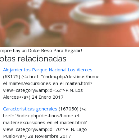
empre hay un Dulce Beso Para Regalar!
otas relacionadas
Alojamientos Parque Nacional Los Alerces
(63175)
(<a href="/index.php/destinos/home-
el-maiten/excursiones-en-el-maiten.html?
view=category&amp;id=52">P.N. Los
Alerces</a>)
24 Enero 2017
Características generales
(167050)
(<a
href="/index.php/destinos/home-el-
maiten/excursiones-en-el-maiten.html?
view=category&amp;id=70">P. N. Lago
Puelo</a>)
28 Noviembre 2017