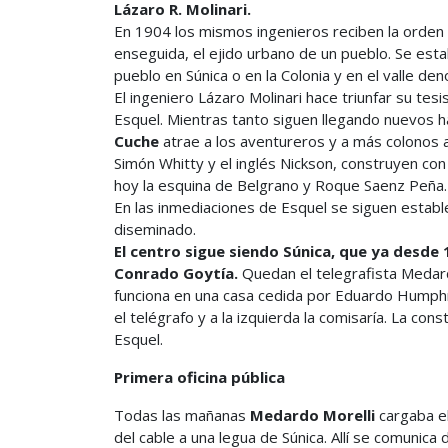
Lázaro R. Molinari.
En 1904 los mismos ingenieros reciben la orden
enseguida, el ejido urbano de un pueblo. Se esta
pueblo en Súnica o en la Colonia y en el valle d
El ingeniero Lázaro Molinari hace triunfar su te
Esquel. Mientras tanto siguen llegando nuevos h
Cuche
atrae a los aventureros y a más colonos al
Simón Whitty y el inglés Nickson, construyen con 
hoy la esquina de Belgrano y Roque Saenz Peña.
En las inmediaciones de Esquel se siguen establ
diseminado.
El centro sigue siendo Súnica, que ya desde 
Conrado Goytía.
Quedan el telegrafista Medardo
funciona en una casa cedida por Eduardo Humphre
el telégrafo y a la izquierda la comisaría. La con
Esquel.
Primera oficina pública
Todas las mañanas
Medardo Morelli
cargaba el
del cable a una legua de Súnica. Allí se comunic