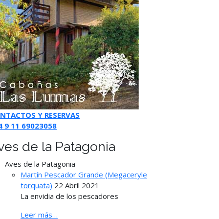
NTACTOS Y RESERVAS
4 9 11 69023058
ves de la Patagonia
Aves de la Patagonia
Martín Pescador Grande (Megaceryle
torquata)
22 Abril 2021
La envidia de los pescadores
Leer más…