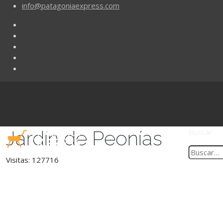
info@patagoniaexpress.com
Jardín de Peonías
Buscar
Visitas: 127716