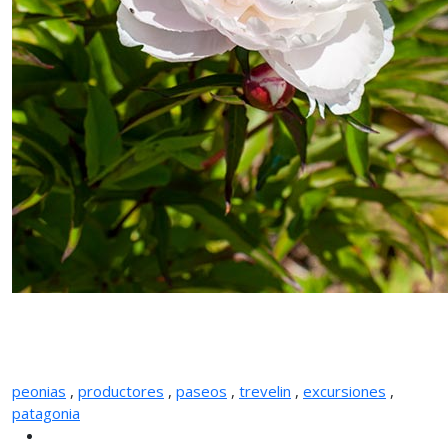
peonias
,
productores
,
paseos
,
trevelin
,
excursiones
,
patagonia