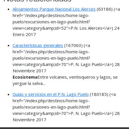
Alojamientos Parque Nacional Los Alerces
(63186)
(<a
href="/index.php/destinos/home-lago-
puelo/excursiones-en-lago-puelo.html?
view=category&amp;id=52">P.N. Los Alerces</a>)
24
Enero 2017
Características generales
(167063)
(<a
href="/index.php/destinos/home-lago-
puelo/excursiones-en-lago-puelo.html?
view=category&amp;id=70">P. N. Lago Puelo</a>)
28
Noviembre 2017
Ecosistema
Entre volcanes, ventisqueros y lagos, se
yergue la selva...
Guías y servicios en el P.N. Lago Puelo
(180185)
(<a
href="/index.php/destinos/home-lago-
puelo/excursiones-en-lago-puelo.html?
view=category&amp;id=70">P. N. Lago Puelo</a>)
28
Noviembre 2017