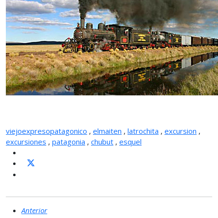
viejoexpresopatagonico
,
elmaiten
,
latrochita
,
excursion
,
excursiones
,
patagonia
,
chubut
,
esquel
Anterior