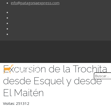
info@patagoniaexpress.com
Excursión de la Trochita
Buscar
desde Esquel y desde
El Maitén
Visitas: 251312