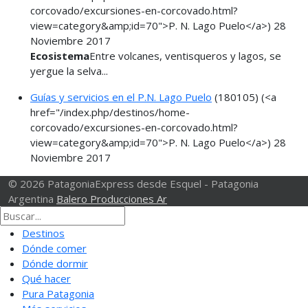
corcovado/excursiones-en-corcovado.html?
view=category&amp;id=70">P. N. Lago Puelo</a>)
28
Noviembre 2017
Ecosistema
Entre volcanes, ventisqueros y lagos, se
yergue la selva...
Guías y servicios en el P.N. Lago Puelo
(180105)
(<a
href="/index.php/destinos/home-
corcovado/excursiones-en-corcovado.html?
view=category&amp;id=70">P. N. Lago Puelo</a>)
28
Noviembre 2017
© 2026 PatagoniaExpress desde Esquel - Patagonia
Argentina
Balero Producciones Ar
Destinos
Dónde comer
Dónde dormir
Qué hacer
Pura Patagonia