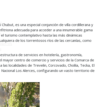
o
ú -
 Chubut, es una especial conjunción de villa cordillerana y
 anfitriona adecuada para acceder a una innumerable gama
ú
 el turismo contemplativo hasta las más dinámicas
ualquiera de los torrentosos ríos de las cercanías, como
Alerces
s
structura de servicios en hotelería, gastronomía,
 el mayor centro de comercio y servicios de la Comarca de
las localidades de Trevelin, Corcovado, Cholila, Tecka, El
Nacional Los Alerces, configurando un vasto territorio de