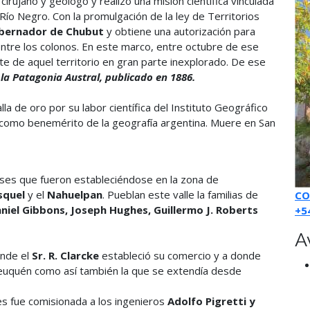
rujano y geólogo y realizó una misión científica vinculada
Río Negro. Con la promulgación de la ley de Territorios
obernador de Chubut
y obtiene una autorización para
entre los colonos. En este marco, entre octubre de ese
te de aquel territorio en gran parte inexplorado. De ese
 la Patagonia Austral, publicado en 1886.
a de oro por su labor científica del Instituto Geográfico
a como benemérito de la geografía argentina. Muere en San
eses que fueron estableciéndose en la zona de
squel
y el
Nahuelpan
. Pueblan este valle la familias de
CO
iel Gibbons, Joseph Hughes, Guillermo J. Roberts
+5
A
onde el
Sr. R. Clarcke
estableció su comercio y a donde
e Neuquén como así también la que se extendía desde
es fue comisionada a los ingenieros
Adolfo Pigretti y