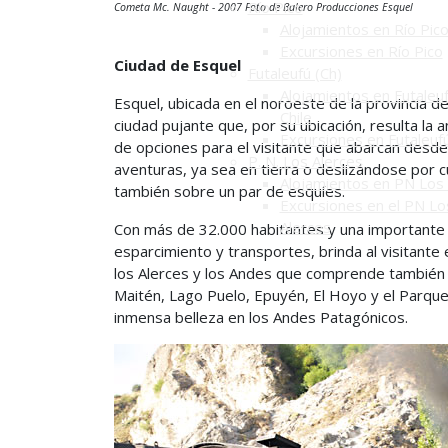
Río Pico
Cometa Mc. Naught - 2007 Foto de Balero Producciones Esquel
Alojamientos en Río Pic
Excursiones en Río Pico
Ciudad de Esquel
Futaleufú (Ch)
Alojamientos en Futaleuf
Esquel, ubicada en el noroeste de la provincia del
Chile
ciudad pujante que, por su ubicación, resulta la
Excursiones en Futaleuf
de opciones para el visitante que abarcan desde
P. N. Los Alerces
aventuras, ya sea en tierra o deslizándose por c
Alojamientos en PN Los 
también sobre un par de esquíes.
Excursiones en el PN Lo
Alerces
Con más de 32.000 habitantes y una importante e
esparcimiento y transportes, brinda al visitante
los Alerces y los Andes que comprende también a 
Maitén, Lago Puelo, Epuyén, El Hoyo y el Parque 
inmensa belleza en los Andes Patagónicos.