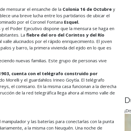
 de mensurar el ensanche de la
Colonia 16 de Octubre
y
blece una breve lucha entre los partidarios de ubicar el
enominado por el Coronel Fontana
Esquel.
sis y el Poder Ejecutivo dispone que la mensura se haga en
abitantes. La
fiebre del oro del Corintos y del Río
 valle alucinados por el rápido enriquecimiento. El joven
palos y barro, la primera vivienda del ejido en lo que es
eciendo nuevas familias. Este grupo de personas vive
1903, cuenta con el telégrafo construido por
 Morelli y el guardahilos Irineo Goytía. El telégrafo
ys, el comisario. En la misma casa funcionan a la derecha
strucción de la red telegráfica llega ahora al mismo valle de
D
¡Di
 manipulador y las baterías para conectarlas con la punta
a diariamente, a la misma con Neuquén. Una noche de