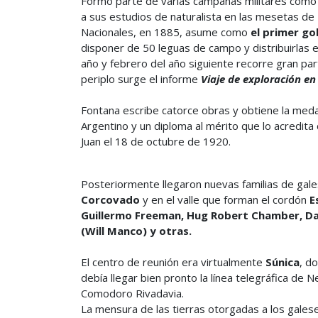
Formó parte de varias campañas militares como ci
a sus estudios de naturalista en las mesetas de 
Nacionales, en 1885, asume como
el primer g
disponer de 50 leguas de campo y distribuirlas 
año y febrero del año siguiente recorre gran par
periplo surge el informe
Viaje de exploración en
Fontana escribe catorce obras y obtiene la medall
Argentino y un diploma al mérito que lo acredit
Juan el 18 de octubre de 1920.
Posteriormente llegaron nuevas familias de gal
Corcovado
y en el valle que forman el cordón
E
Guillermo Freeman, Hug Robert Chamber, Dan
(Will Manco) y otras.
El centro de reunión era virtualmente
Súnica
, d
debía llegar bien pronto la línea telegráfica d
Comodoro Rivadavia.
La mensura de las tierras otorgadas a los gales