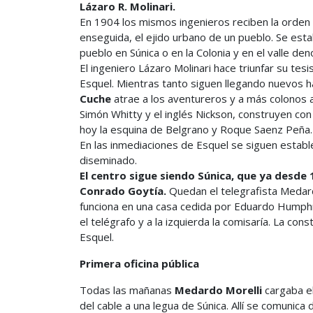
Lázaro R. Molinari.
En 1904 los mismos ingenieros reciben la orden
enseguida, el ejido urbano de un pueblo. Se esta
pueblo en Súnica o en la Colonia y en el valle d
El ingeniero Lázaro Molinari hace triunfar su te
Esquel. Mientras tanto siguen llegando nuevos h
Cuche
atrae a los aventureros y a más colonos al
Simón Whitty y el inglés Nickson, construyen con 
hoy la esquina de Belgrano y Roque Saenz Peña.
En las inmediaciones de Esquel se siguen establ
diseminado.
El centro sigue siendo Súnica, que ya desde 
Conrado Goytía.
Quedan el telegrafista Medardo
funciona en una casa cedida por Eduardo Humphre
el telégrafo y a la izquierda la comisaría. La con
Esquel.
Primera oficina pública
Todas las mañanas
Medardo Morelli
cargaba el
del cable a una legua de Súnica. Allí se comunic