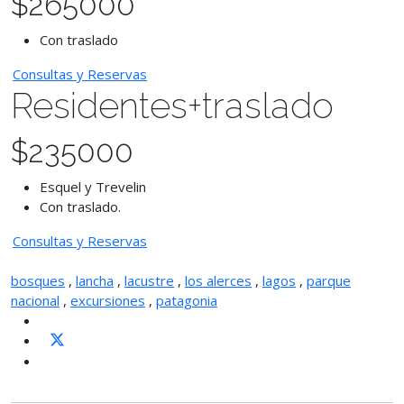
$
265000
Con traslado
Consultas y Reservas
Residentes+traslado
$
235000
Esquel y Trevelin
Con traslado.
Consultas y Reservas
bosques
,
lancha
,
lacustre
,
los alerces
,
lagos
,
parque
nacional
,
excursiones
,
patagonia