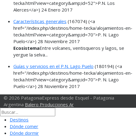
tecka.html?view=category&amp;id=52">P.N. Los
Alerces</a>)
24 Enero 2017
Características generales
(167074)
(<a
href="/index.php/destinos/home-tecka/alojamientos-en-
tecka.html?view=category&amp;id=70">P. N. Lago
Puelo</a>)
28 Noviembre 2017
Ecosistema
Entre volcanes, ventisqueros y lagos, se
yergue la selva...
Guías y servicios en el P.N. Lago Puelo
(180194)
(<a
href="/index.php/destinos/home-tecka/alojamientos-en-
tecka.html?view=category&amp;id=70">P. N. Lago
Puelo</a>)
28 Noviembre 2017
© 2026 PatagoniaExpress desde Esquel - Patagonia
Argentina
Balero Producciones Ar
Destinos
Dónde comer
Dónde dormir