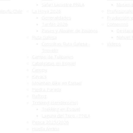
Safari Lacustre PNLA
Museo 
leufú-Chile
La Hoya 2026
Profesionale
Generalidades
Producción y
Tarifas 2026
Comercios
Pases y Alquiler de Equipos
Destac
Ruta Galesa
Nahuel 
Consultas Ruta Galesa -
Videos
Trevelin
Campo de Tulipanes
Cabalgatas en Esquel
Canopy
Kayacs
Mountain Bike en Esquel
Piedra Parada
Rafting
Trekking (senderismo)
Trekking en Esquel
Laguna del Toro - PNLA
Pesca 2025/2026
Huella Andina