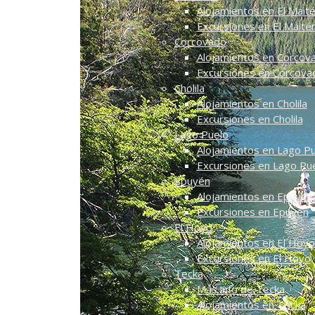
Alojamientos en El Mait
Excursiones en El Maité
Corcovado
Alojamientos en Corcov
Excursiones en Corcova
Cholila
Alojamientos en Cholila
Excursiones en Cholila
Lago Puelo
Alojamientos en Lago P
Excursiones en Lago Pu
Epuyén
Alojamientos en Epuyén
Excursiones en Epuyén
El Hoyo
Alojamientos en El Hoyo
Excursiones en El Hoyo
Tecka
Más info de Tecka
Alojamientos en Tecka