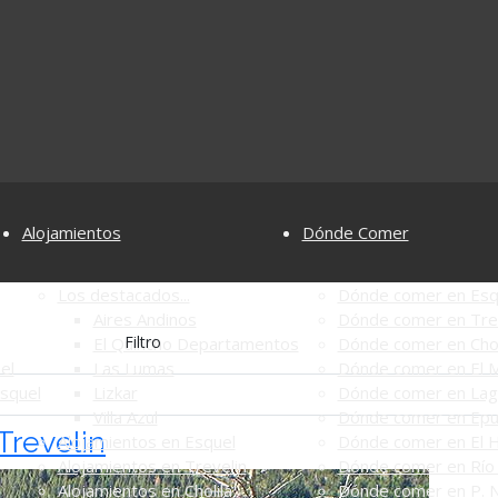
Alojamientos
Dónde Comer
Los destacados...
Dónde comer en Esq
Aires Andinos
Dónde comer en Tre
Filtro
El Quincho Departamentos
Dónde comer en Chol
el
Las Lumas
Dónde comer en El M
Esquel
Lizkar
Dónde comer en Lag
Villa Azul
Dónde comer en Ep
Trevelin
Alojamientos en Esquel
Dónde comer en El 
Alojamientos en Trevelin
Dónde comer en Río 
Alojamientos en Cholila
Dónde comer en P. N