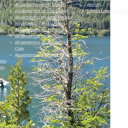
én
Alojamientos en El Maitén
Alerces
n
Alojamientos en Corcovado
Dónde comer en Futa
Alojamientos en Lago Puelo
ado
Alojamientos en Epuyén
do
Alojamientos en El Hoyo
Alojamientos en Río Pico
Alojamientos en Futaleufú -
Chile
Alojamientos en PN Los Alerces
uelo
elo