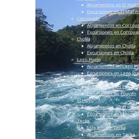
Alojamientos en El Mait
Excursiones en El Maité
Corcovado
Alojamientos en Corcov
Excursiones en Corcova
Cholila
Alojamientos en Cholila
Excursiones en Cholila
Lago Puelo
Alojamientos en Lago P
Excursiones en Lago Pu
Epuyén
Alojamientos en Epuyén
Excursiones en Epuyén
El Hoyo
Alojamientos en El Hoyo
Excursiones en El Hoyo
Tecka
Más info de Tecka
Alojamientos en Tecka