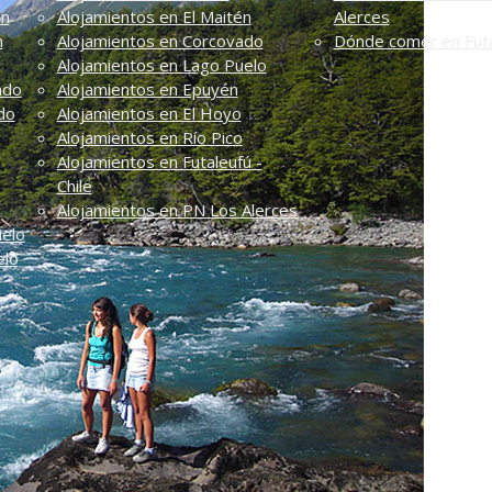
én
Alojamientos en El Maitén
Alerces
n
Alojamientos en Corcovado
Dónde comer en Futa
Alojamientos en Lago Puelo
ado
Alojamientos en Epuyén
do
Alojamientos en El Hoyo
Alojamientos en Río Pico
Alojamientos en Futaleufú -
Chile
Alojamientos en PN Los Alerces
uelo
elo