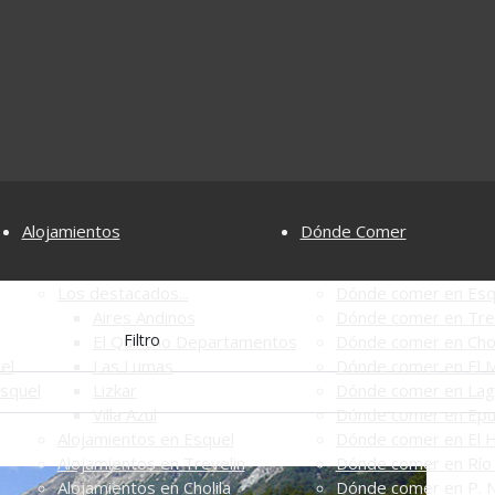
Alojamientos
Dónde Comer
Los destacados...
Dónde comer en Esq
Aires Andinos
Dónde comer en Tre
Filtro
El Quincho Departamentos
Dónde comer en Chol
el
Las Lumas
Dónde comer en El M
Esquel
Lizkar
Dónde comer en Lag
Villa Azul
Dónde comer en Ep
Alojamientos en Esquel
Dónde comer en El 
Alojamientos en Trevelin
Dónde comer en Río 
Alojamientos en Cholila
Dónde comer en P. N