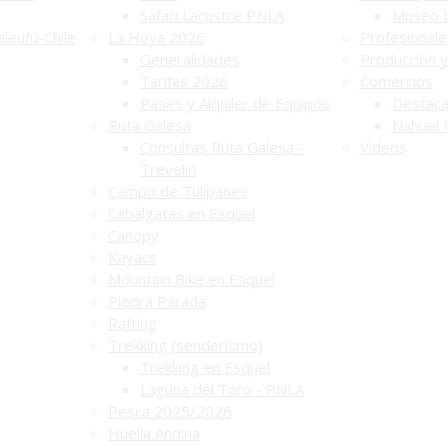
Safari Lacustre PNLA
Museo 
leufú-Chile
La Hoya 2026
Profesionale
Generalidades
Producción y
Tarifas 2026
Comercios
Pases y Alquiler de Equipos
Destac
Ruta Galesa
Nahuel 
Consultas Ruta Galesa -
Videos
Trevelin
Campo de Tulipanes
Cabalgatas en Esquel
Canopy
Kayacs
Mountain Bike en Esquel
Piedra Parada
Rafting
Trekking (senderismo)
Trekking en Esquel
Laguna del Toro - PNLA
Pesca 2025/2026
Huella Andina