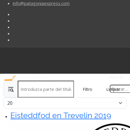
info@patagoniaexpress.com
Buscar
Introduzca parte del título
Filtro
Limpiar
Cantidad
Eisteddfod en Trevelin 2019