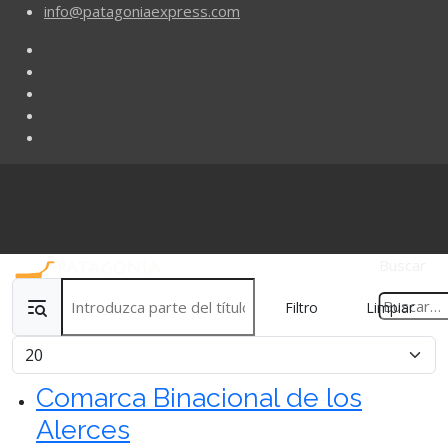
info@patagoniaexpress.com
Buscar
Introduzca parte del título
Filtro
Limpiar
Cantidad
Comarca Binacional de los
Alerces