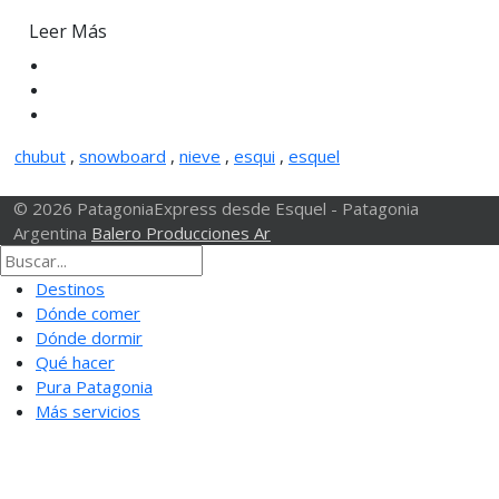
Leer Más
chubut
,
snowboard
,
nieve
,
esqui
,
esquel
© 2026 PatagoniaExpress desde Esquel - Patagonia
Argentina
Balero Producciones Ar
Destinos
Dónde comer
Dónde dormir
Qué hacer
Pura Patagonia
Más servicios