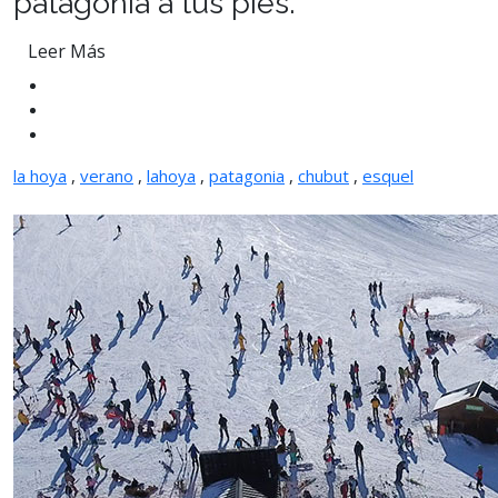
patagonia a tus pies.
Leer Más
la hoya
,
verano
,
lahoya
,
patagonia
,
chubut
,
esquel