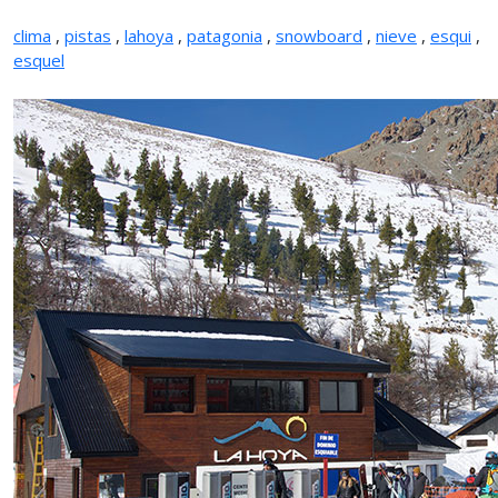
clima
,
pistas
,
lahoya
,
patagonia
,
snowboard
,
nieve
,
esqui
,
esquel