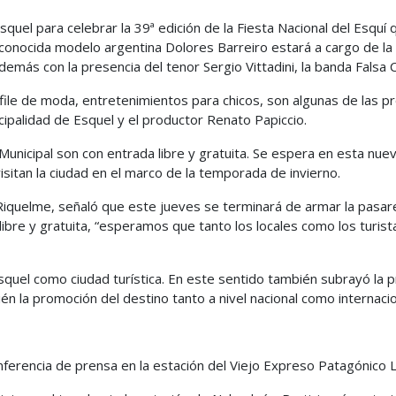
quel para celebrar la 39ª edición de la Fiesta Nacional del Esquí q
conocida modelo argentina Dolores Barreiro estará a cargo de la 
emás con la presencia del tenor Sergio Vittadini, la banda Falsa
file de moda, entretenimientos para chicos, son algunas de las 
cipalidad de Esquel y el productor Renato Papiccio.
Municipal son con entrada libre y gratuita. Se espera en esta nue
visitan la ciudad en el marco de la temporada de invierno.
 Riquelme, señaló que este jueves se terminará de armar la pasare
libre y gratuita, “esperamos que tanto los locales como los turist
quel como ciudad turística. En este sentido también subrayó la pr
én la promoción del destino tanto a nivel nacional como internacio
nferencia de prensa en la estación del Viejo Expreso Patagónico L