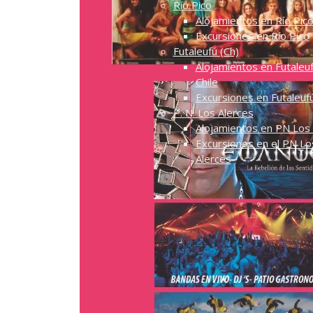
Río Pico
Alojamientos en Río Pic
Excursiones en Río Pico
Futaleufú (Ch)
Alojamientos en Futaleuf
Chile
Excursiones en Futaleuf
P. N. Los Alerces
Alojamientos en PN Los 
Excursiones en el PN Lo
Alerces