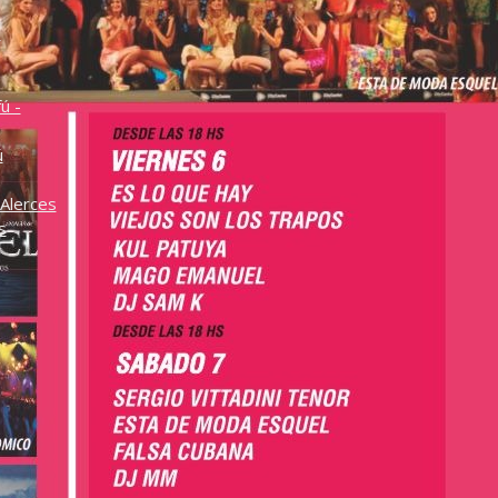
o
ú -
ú
Alerces
s