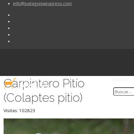
info@patagoniaexpress.com
Carpintero Pitío
Buscar
(Colaptes pitio)
Visitas: 102823