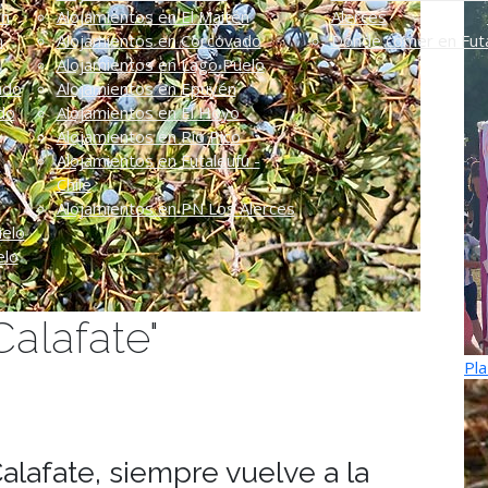
én
Alojamientos en El Maitén
Alerces
n
Alojamientos en Corcovado
Dónde comer en Futa
Alojamientos en Lago Puelo
ado
Alojamientos en Epuyén
do
Alojamientos en El Hoyo
Alojamientos en Río Pico
Alojamientos en Futaleufú -
Chile
Alojamientos en PN Los Alerces
uelo
elo
Calafate"
Pla
alafate, siempre vuelve a la