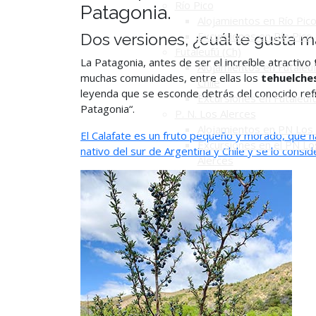
Río Pico
Patagonia.
Alojamientos en Río Pic
Excursiones en Río Pico
Dos versiones, ¿cuál te gusta m
Futaleufú (Ch)
La Patagonia, antes de ser el increíble atractivo 
Alojamientos en Futaleuf
muchas comunidades, entre ellas los
tehuelches
Chile
leyenda que se esconde detrás del conocido refrá
Excursiones en Futaleuf
Patagonia“.
P. N. Los Alerces
Alojamientos en PN Los 
El Calafate es un fruto pequeño y morado, que 
Excursiones en el PN Lo
nativo del sur de Argentina y Chile y se lo consi
Alerces