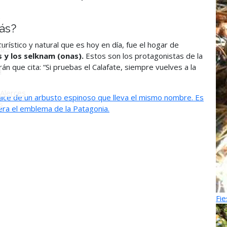
o
ás?
turístico y natural que es hoy en día, fue el hogar de
ú -
 y los selknam (onas).
Estos son los protagonistas de la
n que cita: “Si pruebas el Calafate, siempre vuelves a la
ú
Alerces
nace de un arbusto espinoso que lleva el mismo nombre. Es
s
dera el emblema de la Patagonia.
Fie