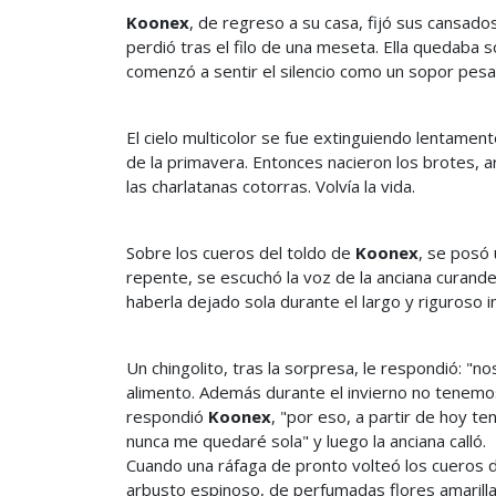
Koonex
, de regreso a su casa, fijó sus cansados
perdió tras el filo de una meseta. Ella quedaba s
comenzó a sentir el silencio como un sopor pes
El cielo multicolor se fue extinguiendo lentamen
de la primavera. Entonces nacieron los brotes, ar
las charlatanas cotorras. Volvía la vida.
Sobre los cueros del toldo de
Koonex
, se posó
repente, se escuchó la voz de la anciana curander
haberla dejado sola durante el largo y riguroso i
Un chingolito, tras la sorpresa, le respondió: "
alimento. Además durante el invierno no tenemo
respondió
Koonex
, "por eso, a partir de hoy t
nunca me quedaré sola" y luego la anciana calló.
Cuando una ráfaga de pronto volteó los cueros d
arbusto espinoso, de perfumadas flores amarillas