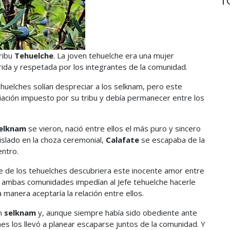
tribu
Tehuelche
. La joven tehuelche era una mujer
erida y respetada por los integrantes de la comunidad.
ehuelches solían despreciar a los selknam, pero este
ciación impuesto por su tribu y debía permanecer entre los
elknam
se vieron, nació entre ellos el más puro y sincero
islado en la choza ceremonial,
Calafate
se escapaba de la
entro.
e de los tehuelches descubriera este inocente amor entre
e ambas comunidades impedían al Jefe tehuelche hacerle
 manera aceptaría la relación entre ellos.
en
selknam
y, aunque siempre había sido obediente ante
es los llevó a planear escaparse juntos de la comunidad. Y