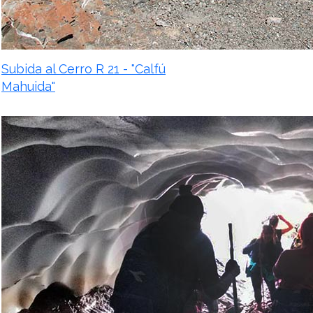
Subida al Cerro R 21 - "Calfú
Mahuida"