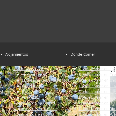
Alojamientos
Dónde Comer
Ú
Los destacados...
Dónde comer en Esq
Aires Andinos
Dónde comer en Tre
El Quincho Departamentos
Dónde comer en Chol
el
Las Lumas
Dónde comer en El M
Esquel
Lizkar
Dónde comer en Lag
Villa Azul
Dónde comer en Ep
Alojamientos en Esquel
Dónde comer en El 
Alojamientos en Trevelin
Dónde comer en Río 
Alojamientos en Cholila
Dónde comer en P. N