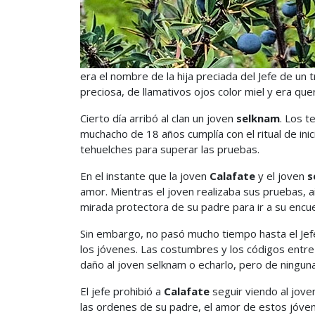
era el nombre de la hija preciada del Jefe de un 
preciosa, de llamativos ojos color miel y era qu
Cierto día arribó al clan un joven
selknam
. Los t
muchacho de 18 años cumplía con el ritual de ini
tehuelches para superar las pruebas.
En el instante que la joven
Calafate
y el joven
s
amor. Mientras el joven realizaba sus pruebas, a
mirada protectora de su padre para ir a su encu
Sin embargo, no pasó mucho tiempo hasta el Jef
los jóvenes. Las costumbres y los códigos entr
daño al joven selknam o echarlo, pero de ninguna
El jefe prohibió a
Calafate
seguir viendo al jov
las ordenes de su padre, el amor de estos jóven