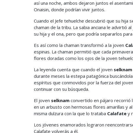
así una noche, ambos dejaron juntos el asentami
Onaisin, donde podrían vivir juntos.
Cuando el Jefe tehuelche descubrió que su hija se
chaman de la tribu. La sabia anciana le advirtió 
su hija y el ona, pero que podría separarlos par
Es así como la chaman transformó a la joven
Cal
espinas. La chaman permitió que cada primavera,
flores doradas como los ojos de la joven tehuelc
La leyenda cuenta que cuando el joven
selknam
durante meses la estepa patagónica buscándola.
espíritus que conmovidos por la fuerza del jove
continuar con su búsqueda.
El joven
selknam
convertido en pájaro recorrió 
en un arbusto con hermosas flores amarillas y a
misma dulzura con la que lo trataba
Calafate
y 
Los jóvenes enamorados lograron reencontrarse 
Calafate volverás a él.