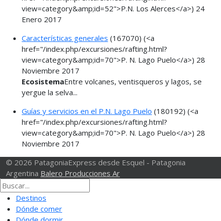
view=category&amp;id=52">P.N. Los Alerces</a>)
24
Enero 2017
Características generales
(167070)
(<a
href="/index.php/excursiones/rafting.html?
view=category&amp;id=70">P. N. Lago Puelo</a>)
28
Noviembre 2017
Ecosistema
Entre volcanes, ventisqueros y lagos, se
yergue la selva...
Guías y servicios en el P.N. Lago Puelo
(180192)
(<a
href="/index.php/excursiones/rafting.html?
view=category&amp;id=70">P. N. Lago Puelo</a>)
28
Noviembre 2017
© 2026 PatagoniaExpress desde Esquel - Patagonia
Argentina
Balero Producciones Ar
Destinos
Dónde comer
Dónde dormir