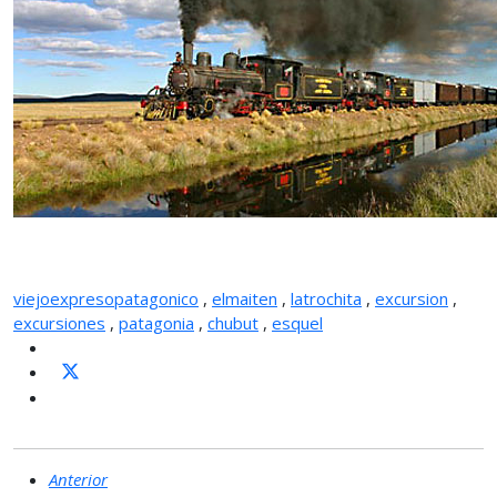
viejoexpresopatagonico
,
elmaiten
,
latrochita
,
excursion
,
excursiones
,
patagonia
,
chubut
,
esquel
Anterior