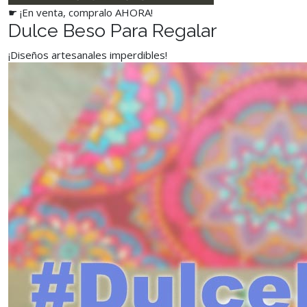
☛ ¡En venta, compralo AHORA!
Dulce Beso Para Regalar
¡Diseños artesanales imperdibles!