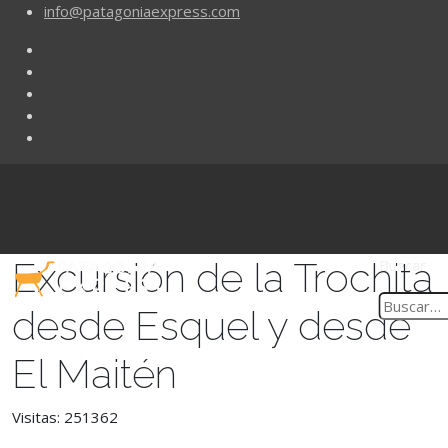
info@patagoniaexpress.com
Excursión de la Trochita
Buscar
desde Esquel y desde
El Maitén
Visitas: 251362