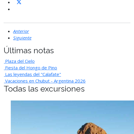
Anterior
Siguiente
Últimas notas
Plaza del Cielo
Fiesta del Hongo de Pino
Las leyendas del "Calafate"
Vacaciones en Chubut - Argentina 2026
Todas las excursiones