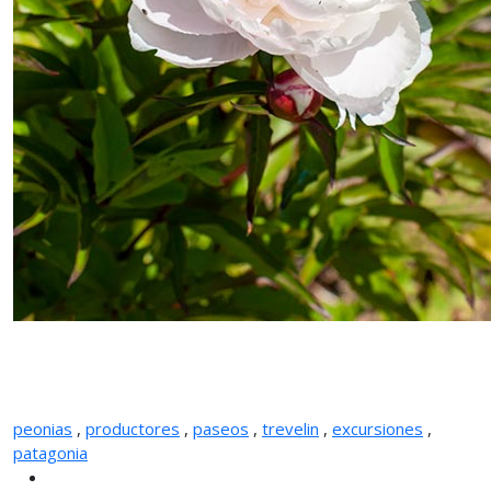
peonias
,
productores
,
paseos
,
trevelin
,
excursiones
,
patagonia