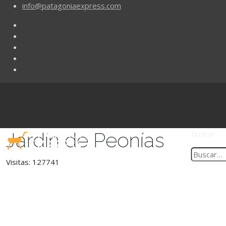
info@patagoniaexpress.com
Jardín de Peonías
Buscar
Visitas: 127741