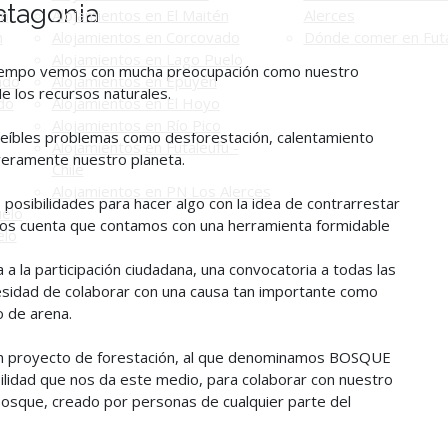
atagonia
én
Alojamientos en El Maitén
Alerces
n
Alojamientos en Corcovado
Dónde comer en Futa
Alojamientos en Lago Puelo
iempo vemos con mucha preocupación como nuestro
ado
Alojamientos en Epuyén
e los recursos naturales.
do
Alojamientos en El Hoyo
Alojamientos en Río Pico
eíbles problemas como desforestación, calentamiento
Alojamientos en Futaleufú -
everamente nuestro planeta.
Chile
Alojamientos en PN Los Alerces
posibilidades para hacer algo con la idea de contrarrestar
uelo
dimos cuenta que contamos con una herramienta formidable
elo
 a la participación ciudadana, una convocatoria a todas las
esidad de colaborar con una causa tan importante como
o de arena.
ran proyecto de forestación, al que denominamos BOSQUE
lidad que nos da este medio, para colaborar con nuestro
 bosque, creado por personas de cualquier parte del