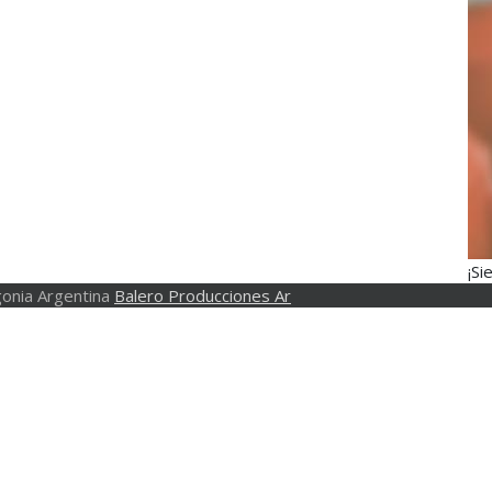
¡Si
onia Argentina
Balero Producciones Ar