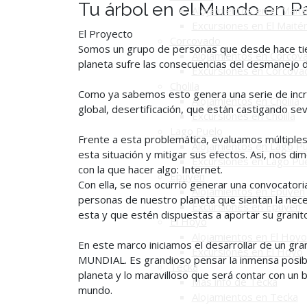
Tu árbol en el Mundo en P
Alojamientos en El Mait
Excursiones en El Maité
El Proyecto
Corcovado
Somos un grupo de personas que desde hace t
Alojamientos en Corcov
planeta sufre las consecuencias del desmanejo d
Excursiones en Corcova
Cholila
Como ya sabemos esto genera una serie de incr
Alojamientos en Cholila
global, desertificación, que están castigando s
Excursiones en Cholila
Lago Puelo
Frente a esta problemática, evaluamos múltiples 
Alojamientos en Lago P
esta situación y mitigar sus efectos. Así, nos 
Excursiones en Lago Pu
con la que hacer algo: Internet.
Epuyén
Con ella, se nos ocurrió generar una convocatoria
Alojamientos en Epuyén
personas de nuestro planeta que sientan la nec
Excursiones en Epuyén
esta y que estén dispuestas a aportar su granit
El Hoyo
Alojamientos en El Hoyo
En este marco iniciamos el desarrollar de un g
Excursiones en El Hoyo
MUNDIAL. Es grandioso pensar la inmensa posibi
Tecka
planeta y lo maravilloso que será contar con un
Más info de Tecka
mundo.
Alojamientos en Tecka