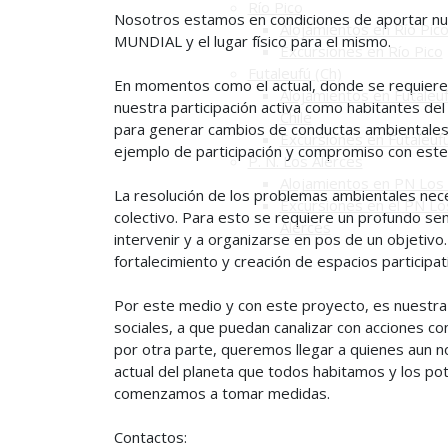
Río Pico
Nosotros estamos en condiciones de aportar nu
Alojamientos en Río Pic
MUNDIAL y el lugar físico para el mismo.
Excursiones en Río Pico
Futaleufú (Ch)
En momentos como el actual, donde se requieren 
Alojamientos en Futaleuf
nuestra participación activa como habitantes de
Chile
para generar cambios de conductas ambientales 
Excursiones en Futaleuf
ejemplo de participación y compromiso con este
P. N. Los Alerces
Alojamientos en PN Los 
La resolución de los problemas ambientales neces
Excursiones en el PN Lo
colectivo. Para esto se requiere un profundo se
Alerces
intervenir y a organizarse en pos de un objetivo
fortalecimiento y creación de espacios participa
Por este medio y con este proyecto, es nuestra 
sociales, a que puedan canalizar con acciones c
por otra parte, queremos llegar a quienes aun no
actual del planeta que todos habitamos y los p
comenzamos a tomar medidas.
Contactos: