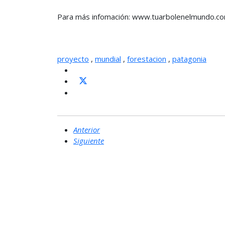
Para más infomación: www.tuarbolenelmundo.co
proyecto
,
mundial
,
forestacion
,
patagonia
Anterior
Siguiente